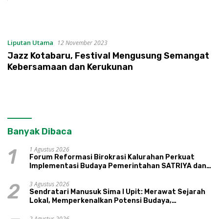
Liputan Utama
12 November 2023
Jazz Kotabaru, Festival Mengusung Semangat
Kebersamaan dan Kerukunan
Banyak Dibaca
1 Agustus 2026
1
Forum Reformasi Birokrasi Kalurahan Perkuat
Implementasi Budaya Pemerintahan SATRIYA dan
Nilai Kepamongan DIY
3 Agustus 2026
2
Sendratari Manusuk Sima I Upit: Merawat Sejarah
Lokal, Memperkenalkan Potensi Budaya,
Pariwisata, dan Ekologi Klaten
2 Agustus 2026