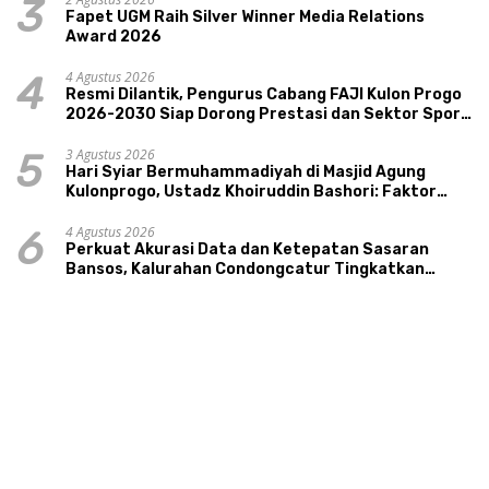
3
Fapet UGM Raih Silver Winner Media Relations
Award 2026
4 Agustus 2026
4
Resmi Dilantik, Pengurus Cabang FAJI Kulon Progo
2026-2030 Siap Dorong Prestasi dan Sektor Sport
Tourism Sungai Progo
3 Agustus 2026
5
Hari Syiar Bermuhammadiyah di Masjid Agung
Kulonprogo, Ustadz Khoiruddin Bashori: Faktor
Utama Keluarga Sakinah Adalah Agama
4 Agustus 2026
6
Perkuat Akurasi Data dan Ketepatan Sasaran
Bansos, Kalurahan Condongcatur Tingkatkan
Kapasitas 30 Agen Perlinsos