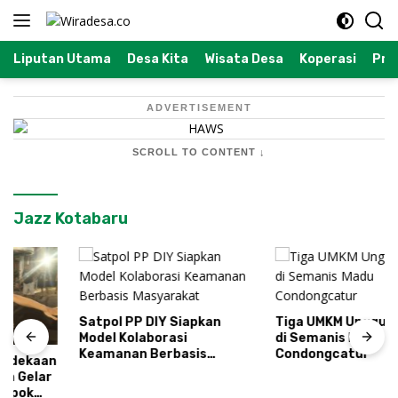
Langsung
ke
konten
Liputan Utama
Desa Kita
Wisata Desa
Koperasi
Prof
ADVERTISEMENT
SCROLL TO CONTENT ↓
Jazz Kotabaru
Satpol PP DIY Siapkan
Tiga UMKM Unggulan Hadir
Model Kolaborasi
di Semanis Madu
Keamanan Berbasis
Condongcatur
Masyarakat