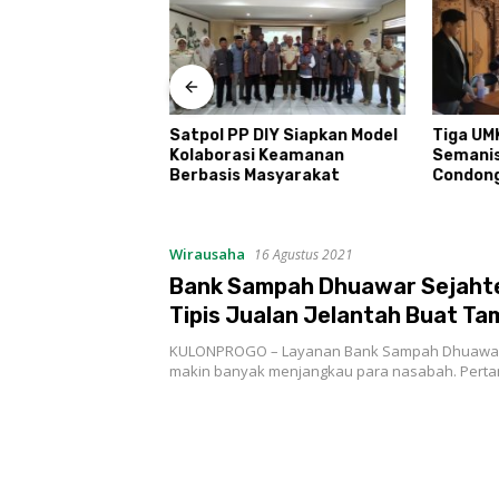
T Kemerdekaan
udi Kayen Gelar
ar Kelompok
Satpol PP DIY Siapkan Model
Tiga UM
Kolaborasi Keamanan
Semani
Berbasis Masyarakat
Condon
Wirausaha
16 Agustus 2021
Bank Sampah Dhuawar Sejahte
Tipis Jualan Jelantah Buat T
Bayar Listrik
KULONPROGO – Layanan Bank Sampah Dhuawar
makin banyak menjangkau para nasabah. Pertama