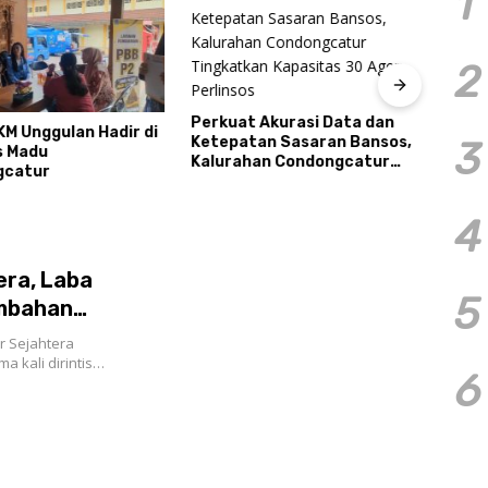
1
2
Perkuat Akurasi Data dan
KM Unggulan Hadir di
Resm
Ketepatan Sasaran Bansos,
3
s Madu
Caba
Kalurahan Condongcatur
gcatur
2026
Tingkatkan Kapasitas 30
Pres
Agen Perlinsos
Tour
4
ra, Laba
5
ambahan
 Sejahtera
 kali dirintis…
6