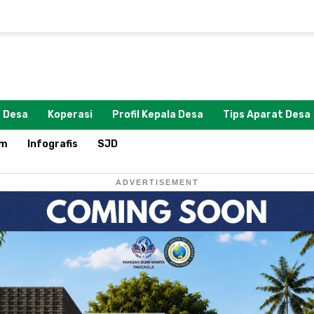
 Desa
Koperasi
Profil Kepala Desa
Tips Aparat Desa
om
Infografis
SJD
ADVERTISEMENT