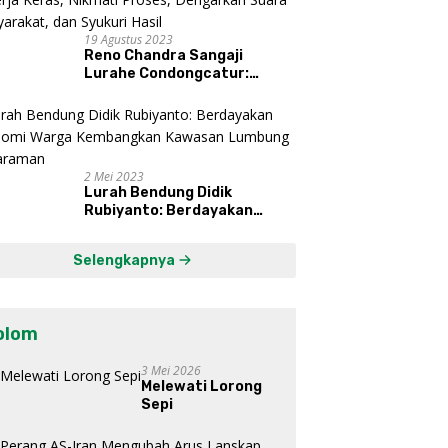
19 Agustus 2023
Reno Chandra Sangaji
Lurahe Condongcatur:
Bekerja Keras, Nikmati
Proses, Dengarkan Suara
Masyarakat, dan Syukuri
Hasil
2 Mei 2023
Lurah Bendung Didik
Rubiyanto: Berdayakan
Ekonomi Warga Kembangkan
Kawasan Lumbung
Selengkapnya
Mataraman
olom
3 Mei 2026
Melewati Lorong
Sepi