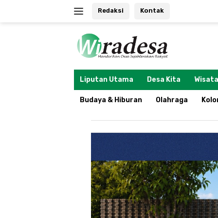
Langsung
Redaksi
Kontak
ke
konten
tutup
Liputan Utama
Desa Kita
Wisata
Budaya & Hiburan
Olahraga
Kol