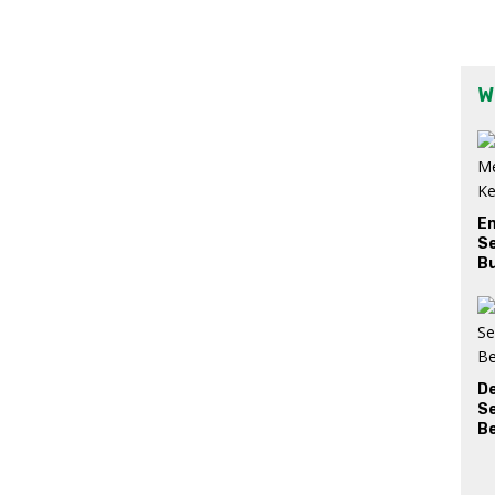
W
E
Se
Bu
D
S
Be