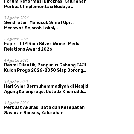
Forum Reformasi Birokrasi Kalurahan
Perkuat Implementasi Budaya
Pemerintahan SATRIYA dan Nilai
Kepamongan DIY
3 Agustus 2026
Sendratari Manusuk Sima I Upit:
Merawat Sejarah Lokal,
Memperkenalkan Potensi Budaya,
i Dilantik, Pengurus
Sendratari Manusuk Sima I
H
Pariwisata, dan Ekologi Klaten
2 Agustus 2026
ng FAJI Kulon Progo
Upit: Merawat Sejarah Lokal,
B
Fapet UGM Raih Silver Winner Media
-2030 Siap Dorong
Memperkenalkan Potensi
A
Relations Award 2026
tasi dan Sektor Sport
Budaya, Pariwisata, dan
K
ism Sungai Progo
Ekologi Klaten
U
4 Agustus 2026
A
Resmi Dilantik, Pengurus Cabang FAJI
Kulon Progo 2026-2030 Siap Dorong
Prestasi dan Sektor Sport Tourism
Sungai Progo
3 Agustus 2026
Hari Syiar Bermuhammadiyah di Masjid
Agung Kulonprogo, Ustadz Khoiruddin
Bashori: Faktor Utama Keluarga
Sakinah Adalah Agama
4 Agustus 2026
Perkuat Akurasi Data dan Ketepatan
Sasaran Bansos, Kalurahan
Condongcatur Tingkatkan Kapasitas
30 Agen Perlinsos