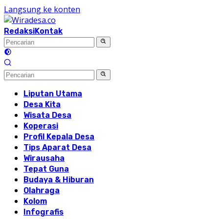
Langsung ke konten
Redaksi
Kontak
Liputan Utama
Desa Kita
Wisata Desa
Koperasi
Profil Kepala Desa
Tips Aparat Desa
Wirausaha
Tepat Guna
Budaya & Hiburan
Olahraga
Kolom
Infografis