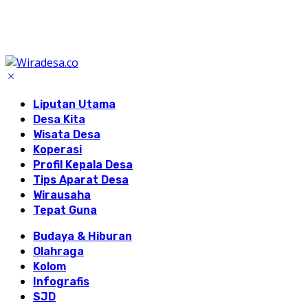
Liputan Utama
Desa Kita
Wisata Desa
Koperasi
Profil Kepala Desa
Tips Aparat Desa
Wirausaha
Tepat Guna
Budaya & Hiburan
Olahraga
Kolom
Infografis
SJD