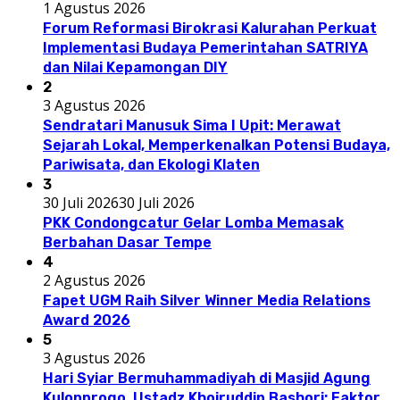
1 Agustus 2026
Forum Reformasi Birokrasi Kalurahan Perkuat
Implementasi Budaya Pemerintahan SATRIYA
dan Nilai Kepamongan DIY
2
3 Agustus 2026
Sendratari Manusuk Sima I Upit: Merawat
Sejarah Lokal, Memperkenalkan Potensi Budaya,
Pariwisata, dan Ekologi Klaten
3
30 Juli 2026
30 Juli 2026
PKK Condongcatur Gelar Lomba Memasak
Berbahan Dasar Tempe
4
2 Agustus 2026
Fapet UGM Raih Silver Winner Media Relations
Award 2026
5
3 Agustus 2026
Hari Syiar Bermuhammadiyah di Masjid Agung
Kulonprogo, Ustadz Khoiruddin Bashori: Faktor