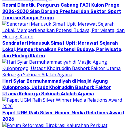
Resmi Dilantik, Pengurus Cabang FAJI Kulon Progo
2026-2030 Siap Dorong Prestasi dan Sektor Sport
Tourism Sungai Progo
Sendratari Manusuk Sima I Upit: Merawat Sejarah
Lokal, Memperkenalkan Potensi Budaya, Pariwisata,
dan Ekologi Klaten
Hari Syiar Bermuhammadiyah di Masjid Agung
Kulonprogo, Ustadz Khoiruddin Bashori: Faktor
Utama Keluarga Sakinah Adalah Agama
Fapet UGM Raih Silver Winner Media Relations Award
2026