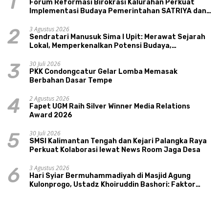
1
Forum Reformasi Birokrasi Kalurahan Perkuat
Implementasi Budaya Pemerintahan SATRIYA dan
Nilai Kepamongan DIY
3 Agustus 2026
2
Sendratari Manusuk Sima I Upit: Merawat Sejarah
Lokal, Memperkenalkan Potensi Budaya,
Pariwisata, dan Ekologi Klaten
30 Juli 2026
3
PKK Condongcatur Gelar Lomba Memasak
Berbahan Dasar Tempe
2 Agustus 2026
4
Fapet UGM Raih Silver Winner Media Relations
Award 2026
30 Juli 2026
5
SMSI Kalimantan Tengah dan Kejari Palangka Raya
Perkuat Kolaborasi lewat News Room Jaga Desa
3 Agustus 2026
6
Hari Syiar Bermuhammadiyah di Masjid Agung
Kulonprogo, Ustadz Khoiruddin Bashori: Faktor
Utama Keluarga Sakinah Adalah Agama