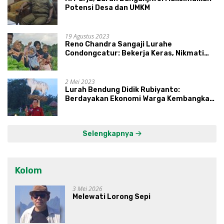
Potensi Desa dan UMKM
19 Agustus 2023
Reno Chandra Sangaji Lurahe
Condongcatur: Bekerja Keras, Nikmati
Proses, Dengarkan Suara Masyarakat,
dan Syukuri Hasil
2 Mei 2023
Lurah Bendung Didik Rubiyanto:
Berdayakan Ekonomi Warga Kembangkan
Kawasan Lumbung Mataraman
Selengkapnya
Kolom
3 Mei 2026
Melewati Lorong Sepi