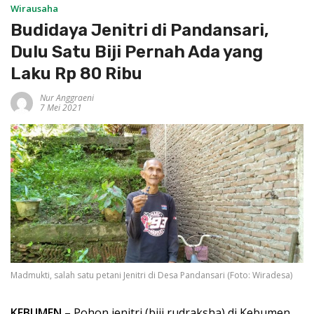
Wirausaha
Budidaya Jenitri di Pandansari,
Dulu Satu Biji Pernah Ada yang
Laku Rp 80 Ribu
Nur Anggraeni
7 Mei 2021
Madmukti, salah satu petani Jenitri di Desa Pandansari (Foto: Wiradesa)
KEBUMEN
– Pohon jenitri (biji rudraksha) di Kebumen,