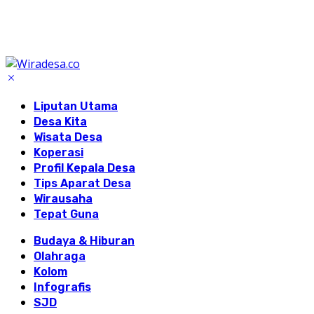
Liputan Utama
Desa Kita
Wisata Desa
Koperasi
Profil Kepala Desa
Tips Aparat Desa
Wirausaha
Tepat Guna
Budaya & Hiburan
Olahraga
Kolom
Infografis
SJD