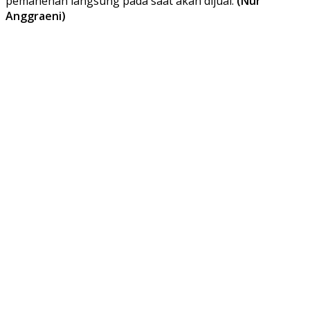
pemanenan langsung pada saat akan dijual.
(Nur
Anggraeni)