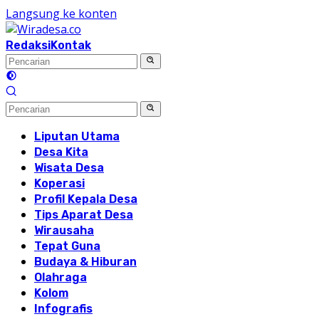
Langsung ke konten
Redaksi
Kontak
Liputan Utama
Desa Kita
Wisata Desa
Koperasi
Profil Kepala Desa
Tips Aparat Desa
Wirausaha
Tepat Guna
Budaya & Hiburan
Olahraga
Kolom
Infografis