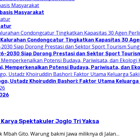
rbasis Masyarakat
catur
 Kalurahan Condongcatur Tingkatkan Kapasitas 30 Agen
26-2030 Siap Dorong Prestasi dan Sektor Sport Touris
l, Memperkenalkan Potensi Budaya, Pariwisata, dan Eko
ogo, Ustadz Khoiruddin Bashori: Faktor Utama Keluarg
2026
Karya Spektakuler Joglo Tri Yaksa
 Mbah Gito. Warung bakmi Jawa miliknya di Jalan…