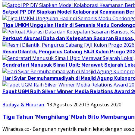
Satpol PP DIY Siapkan Model Kolaborasi Keamanan Be
Tiga UMKM Unggulan Hadir di Semanis Madu Condong
Perkuat Akurasi Data dan Ketepatan Sasaran Bansos,
Resmi Dilantik, Pengurus Cabang FAJI Kulon Progo 20
Sendratari Manusuk Sima I Upit: Merawat Sejarah Loka
Hari Syiar Bermuhammadiyah di Masjid Agung Kulonpr
Fapet UGM Raih Silver Winner Media Relations Award 
Budaya & Hiburan
13 Agustus 2020
13 Agustus 2020
Tiga Tahun ‘Menghilang’ Mbah Gito Membangun 
Wiradesa.co- Bangunan nyentrik makin lekat dengan sosok