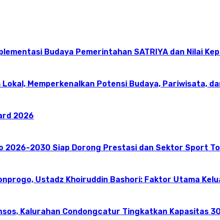
mplementasi Budaya Pemerintahan SATRIYA dan Nilai K
 Lokal, Memperkenalkan Potensi Budaya, Pariwisata, da
ward 2026
go 2026-2030 Siap Dorong Prestasi dan Sektor Sport T
onprogo, Ustadz Khoiruddin Bashori: Faktor Utama Kel
nsos, Kalurahan Condongcatur Tingkatkan Kapasitas 30