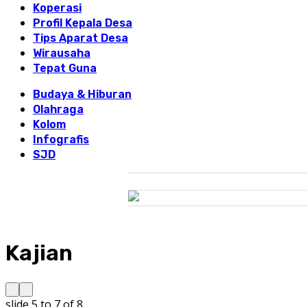
Koperasi
Profil Kepala Desa
Tips Aparat Desa
Wirausaha
Tepat Guna
Budaya & Hiburan
Olahraga
Kolom
Infografis
SJD
Kajian
slide
6 to 8
of 8