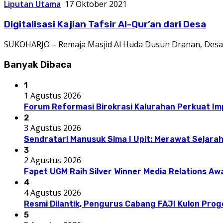
Liputan Utama
17 Oktober 2021
Digitalisasi Kajian Tafsir Al-Qur’an dari Desa
SUKOHARJO – Remaja Masjid Al Huda Dusun Dranan, Desa
Banyak Dibaca
1
1 Agustus 2026
Forum Reformasi Birokrasi Kalurahan Perkuat I
2
3 Agustus 2026
Sendratari Manusuk Sima I Upit: Merawat Sejarah
3
2 Agustus 2026
Fapet UGM Raih Silver Winner Media Relations A
4
4 Agustus 2026
Resmi Dilantik, Pengurus Cabang FAJI Kulon Pro
5