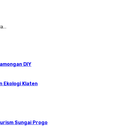
wa…
epamongan DIY
n Ekologi Klaten
ourism Sungai Progo