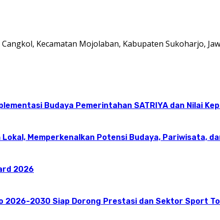
 Cangkol, Kecamatan Mojolaban, Kabupaten Sukoharjo, Ja
mplementasi Budaya Pemerintahan SATRIYA dan Nilai K
 Lokal, Memperkenalkan Potensi Budaya, Pariwisata, da
ward 2026
go 2026-2030 Siap Dorong Prestasi dan Sektor Sport T