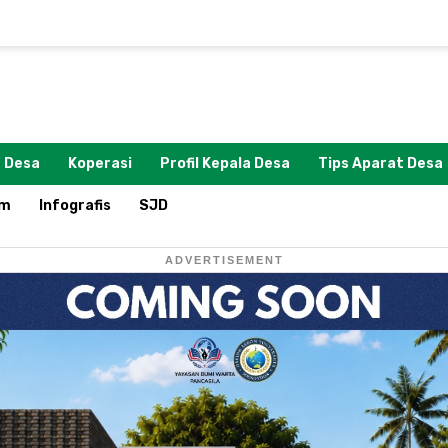
 Desa
Koperasi
Profil Kepala Desa
Tips Aparat Desa
om
Infografis
SJD
ADVERTISEMENT