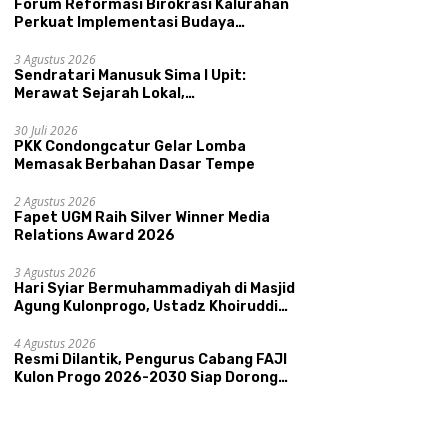
Forum Reformasi Birokrasi Kalurahan
Perkuat Implementasi Budaya
Pemerintahan SATRIYA dan Nilai
Kepamongan DIY
3 Agustus 2026
Sendratari Manusuk Sima I Upit:
Merawat Sejarah Lokal,
Memperkenalkan Potensi Budaya,
Pariwisata, dan Ekologi Klaten
30 Juli 2026
PKK Condongcatur Gelar Lomba
Memasak Berbahan Dasar Tempe
2 Agustus 2026
Fapet UGM Raih Silver Winner Media
Relations Award 2026
3 Agustus 2026
Hari Syiar Bermuhammadiyah di Masjid
Agung Kulonprogo, Ustadz Khoiruddin
Bashori: Faktor Utama Keluarga
Sakinah Adalah Agama
4 Agustus 2026
Resmi Dilantik, Pengurus Cabang FAJI
Kulon Progo 2026-2030 Siap Dorong
Prestasi dan Sektor Sport Tourism
Sungai Progo