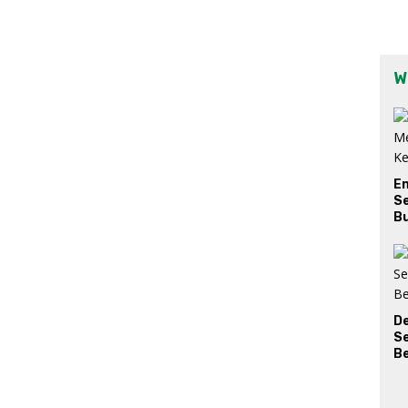
W
E
Se
Bu
D
S
Be