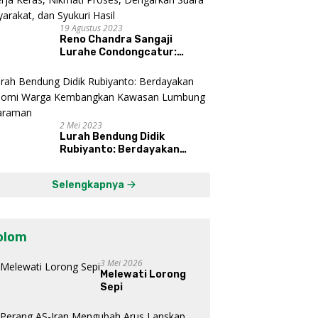
19 Agustus 2023
Reno Chandra Sangaji
Lurahe Condongcatur:
Bekerja Keras, Nikmati
Proses, Dengarkan Suara
Masyarakat, dan Syukuri
Hasil
2 Mei 2023
Lurah Bendung Didik
Rubiyanto: Berdayakan
Ekonomi Warga Kembangkan
Kawasan Lumbung
Selengkapnya
Mataraman
olom
3 Mei 2026
Melewati Lorong
Sepi