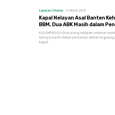
Liputan Utama
14 Maret 2024
Kapal Nelayan Asal Banten Ke
BBM, Dua ABK Masih dalam Pen
KULONPROGO-Dua orang nelayan selamat seme
lainnya masih dalam pencarian akibat tergulun
kapal…