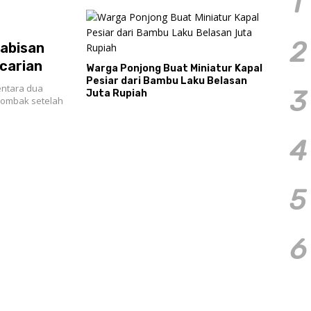
1
2
habisan
carian
Warga Ponjong Buat Miniatur Kapal
Pesiar dari Bambu Laku Belasan
ntara dua
3
Juta Rupiah
g ombak setelah
4
5
6