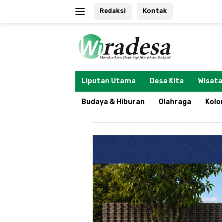
Langsung
Redaksi
Kontak
ke
konten
tutup
Liputan Utama
Desa Kita
Wisata
Budaya & Hiburan
Olahraga
Kol