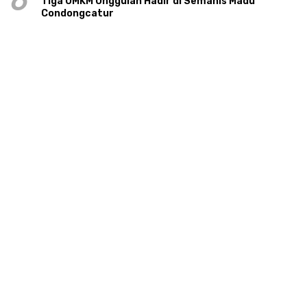
6
Tiga UMKM Unggulan Hadir di Semanis Madu
Condongcatur