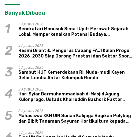
Banyak Dibaca
3 Agustus 2026
1
Sendratari Manusuk Sima I Upit: Merawat Sejarah
Lokal, Memperkenalkan Potensi Budaya,
Pariwisata, dan Ekologi Klaten
4 Agustus 2026
2
Resmi Dilantik, Pengurus Cabang FAJI Kulon Progo
2026-2030 Siap Dorong Prestasi dan Sektor Sport
Tourism Sungai Progo
6 Agustus 2026
3
Sambut HUT Kemerdekaan RI, Muda-mudi Kayen
Gelar Lomba Antar Kelompok Ronda
3 Agustus 2026
4
Hari Syiar Bermuhammadiyah di Masjid Agung
Kulonprogo, Ustadz Khoiruddin Bashori: Faktor
Utama Keluarga Sakinah Adalah Agama
8 Agustus 2026
5
Mahasiswa KKN UIN Sunan Kalijaga Bagikan Polybag
dan Bibit Tanaman Sayuran Hortikultura kepada
Warga Ngipikrejo 1
4 Agustus 2026