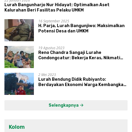
22 Januari 2026
Lurah Bangunharjo Nur Hidayat: Optimalkan Aset
Kalurahan Beri Fasilitas Pelaku UMKM
16 September 2025
H. Parja, Lurah Bangunjiwo: Maksimalkan
Potensi Desa dan UMKM
19 Agustus 2023
Reno Chandra Sangaji Lurahe
Condongcatur: Bekerja Keras, Nikmati
Proses, Dengarkan Suara Masyarakat,
dan Syukuri Hasil
2 Mei 2023
Lurah Bendung Didik Rubiyanto:
Berdayakan Ekonomi Warga Kembangkan
Kawasan Lumbung Mataraman
Selengkapnya
Kolom