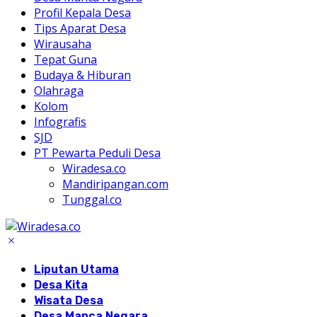
Profil Kepala Desa
Tips Aparat Desa
Wirausaha
Tepat Guna
Budaya & Hiburan
Olahraga
Kolom
Infografis
SJD
PT Pewarta Peduli Desa
Wiradesa.co
Mandiripangan.com
Tunggal.co
Liputan Utama
Desa Kita
Wisata Desa
Desa Manca Negara