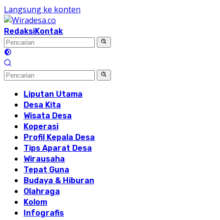
Langsung ke konten
Redaksi
Kontak
Liputan Utama
Desa Kita
Wisata Desa
Koperasi
Profil Kepala Desa
Tips Aparat Desa
Wirausaha
Tepat Guna
Budaya & Hiburan
Olahraga
Kolom
Infografis