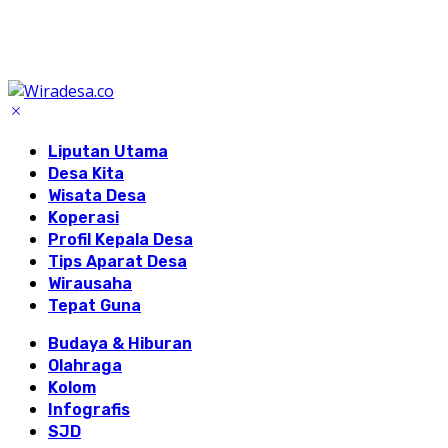
Liputan Utama
Desa Kita
Wisata Desa
Koperasi
Profil Kepala Desa
Tips Aparat Desa
Wirausaha
Tepat Guna
Budaya & Hiburan
Olahraga
Kolom
Infografis
SJD