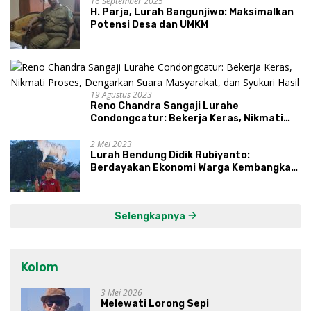
16 September 2025
H. Parja, Lurah Bangunjiwo: Maksimalkan
Potensi Desa dan UMKM
19 Agustus 2023
Reno Chandra Sangaji Lurahe
Condongcatur: Bekerja Keras, Nikmati
Proses, Dengarkan Suara Masyarakat,
dan Syukuri Hasil
2 Mei 2023
Lurah Bendung Didik Rubiyanto:
Berdayakan Ekonomi Warga Kembangkan
Kawasan Lumbung Mataraman
Selengkapnya
Kolom
3 Mei 2026
Melewati Lorong Sepi