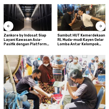
Zankore by Indosat Siap
Sambut HUT Kemerdekaan
Layani Kawasan Asia-
RI, Muda-mudi Kayen Gelar
Pasifik dengan Platform
Lomba Antar Kelompok
Infrastruktur AI
Ronda
Terintegerasi