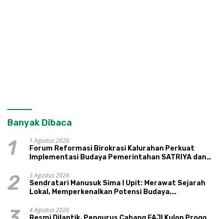
Banyak Dibaca
1 Agustus 2026
1
Forum Reformasi Birokrasi Kalurahan Perkuat
Implementasi Budaya Pemerintahan SATRIYA dan
Nilai Kepamongan DIY
3 Agustus 2026
2
Sendratari Manusuk Sima I Upit: Merawat Sejarah
Lokal, Memperkenalkan Potensi Budaya,
Pariwisata, dan Ekologi Klaten
4 Agustus 2026
3
Resmi Dilantik, Pengurus Cabang FAJI Kulon Progo