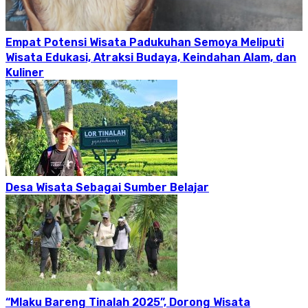
Empat Potensi Wisata Padukuhan Semoya Meliputi
Wisata Edukasi, Atraksi Budaya, Keindahan Alam, dan
Kuliner
Desa Wisata Sebagai Sumber Belajar
“Mlaku Bareng Tinalah 2025”, Dorong Wisata