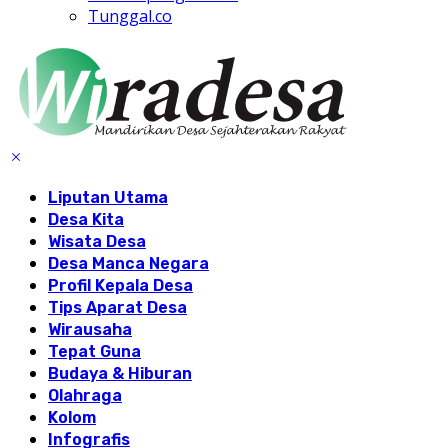
Tunggal.co
Liputan Utama
Desa Kita
Wisata Desa
Desa Manca Negara
Profil Kepala Desa
Tips Aparat Desa
Wirausaha
Tepat Guna
Budaya & Hiburan
Olahraga
Kolom
Infografis