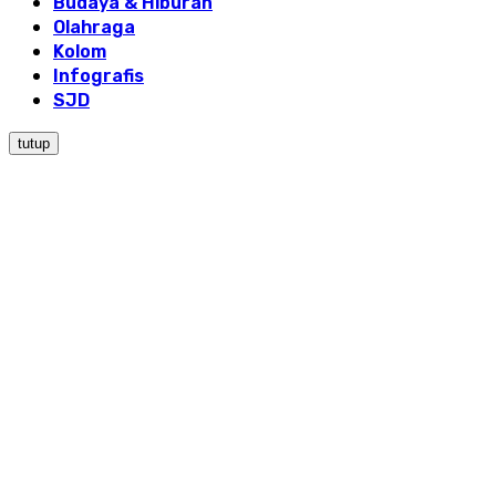
Budaya & Hiburan
Olahraga
Kolom
Infografis
SJD
tutup