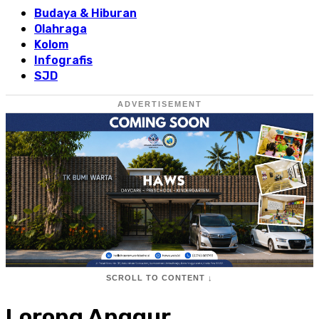
Budaya & Hiburan
Olahraga
Kolom
Infografis
SJD
ADVERTISEMENT
SCROLL TO CONTENT ↓
Lorong Anggur