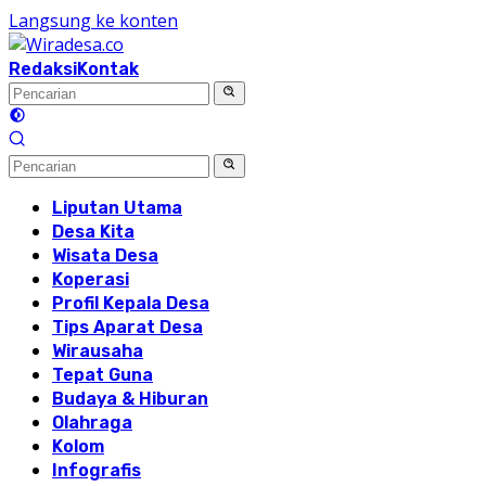
Langsung ke konten
Redaksi
Kontak
Liputan Utama
Desa Kita
Wisata Desa
Koperasi
Profil Kepala Desa
Tips Aparat Desa
Wirausaha
Tepat Guna
Budaya & Hiburan
Olahraga
Kolom
Infografis