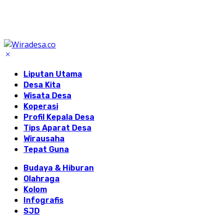
Liputan Utama
Desa Kita
Wisata Desa
Koperasi
Profil Kepala Desa
Tips Aparat Desa
Wirausaha
Tepat Guna
Budaya & Hiburan
Olahraga
Kolom
Infografis
SJD