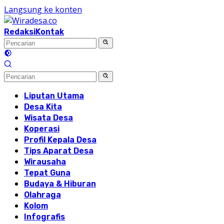
Langsung ke konten
Redaksi
Kontak
Liputan Utama
Desa Kita
Wisata Desa
Koperasi
Profil Kepala Desa
Tips Aparat Desa
Wirausaha
Tepat Guna
Budaya & Hiburan
Olahraga
Kolom
Infografis