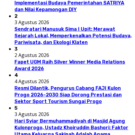
Implementasi Budaya Pemerintahan SATRIYA
dan Nilai Kepamongan DIY
2
3 Agustus 2026
Sendratari Manusuk Sima I Upit: Merawat
Sejarah Lokal, Memperkenalkan Potensi Budaya,
Pariwisata, dan Ekologi Klaten
3
2 Agustus 2026
Fapet UGM Raih Silver Winner Media Relations
Award 2026
4
4 Agustus 2026
Resmi Dilantik, Pengurus Cabang FAJI Kulon
Progo 2026-2030 Siap Dorong Prestasi dan
Sektor Sport Tourism Sungai Progo
5
3 Agustus 2026
Hari Syiar Bermuhammadiyah di Masjid Agung
Kulonprogo, Ustadz Khoiruddin Bashori: Faktor
Utama Keluarga Sakinah Adalah Agama