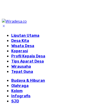
Liputan Utama
Desa Kita
Wisata Desa
Koperasi
Profil Kepala Desa
Tips Aparat Desa
Wirausaha
Tepat Guna
Budaya & Hiburan
Olahraga
Kolom
Infografis
SJD