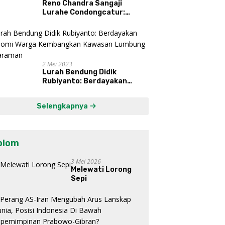
Reno Chandra Sangaji
Lurahe Condongcatur:
Bekerja Keras, Nikmati
Proses, Dengarkan Suara
Masyarakat, dan Syukuri
Hasil
2 Mei 2023
Lurah Bendung Didik
Rubiyanto: Berdayakan
Ekonomi Warga Kembangkan
Kawasan Lumbung
Selengkapnya
Mataraman
olom
3 Mei 2026
Melewati Lorong
Sepi