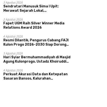
Kepamongan DIY
3 Agustus 2026
Sendratari Manusuk Sima I Upit:
Merawat Sejarah Lokal,
Memperkenalkan Potensi Budaya,
Pariwisata, dan Ekologi Klaten
2 Agustus 2026
Fapet UGM Raih Silver Winner Media
Relations Award 2026
4 Agustus 2026
Resmi Dilantik, Pengurus Cabang FAJI
Kulon Progo 2026-2030 Siap Dorong
Prestasi dan Sektor Sport Tourism
Sungai Progo
3 Agustus 2026
Hari Syiar Bermuhammadiyah di Masjid
Agung Kulonprogo, Ustadz Khoiruddin
Bashori: Faktor Utama Keluarga
Sakinah Adalah Agama
4 Agustus 2026
Perkuat Akurasi Data dan Ketepatan
Sasaran Bansos, Kalurahan
Condongcatur Tingkatkan Kapasitas
30 Agen Perlinsos