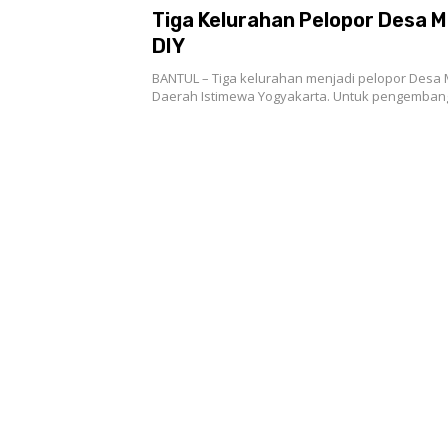
Tiga Kelurahan Pelopor Desa Ma
DIY
BANTUL – Tiga kelurahan menjadi pelopor Desa M
Daerah Istimewa Yogyakarta. Untuk pengemban