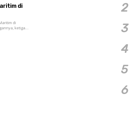
2
ritim di
aritim di
3
gannya, ketiga…
4
5
6