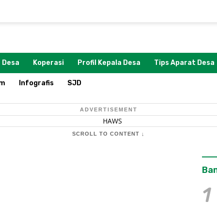
 Desa
Koperasi
Profil Kepala Desa
Tips Aparat Desa
om
Infografis
SJD
ADVERTISEMENT
SCROLL TO CONTENT ↓
Ban
1