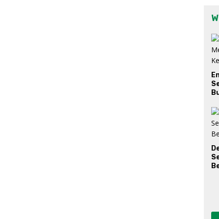
W
E
Se
Bu
D
S
Be