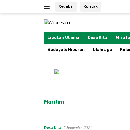
Langsung
Redaksi
Kontak
ke
konten
tutup
Liputan Utama
Desa Kita
Wisata
Budaya & Hiburan
Olahraga
Kol
Maritim
Desa Kita
5 September 2021