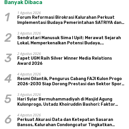
Banyak Dibaca
1 Agustus 2026
1
Forum Reformasi Birokrasi Kalurahan Perkuat
Implementasi Budaya Pemerintahan SATRIYA dan
Nilai Kepamongan DIY
3 Agustus 2026
2
Sendratari Manusuk Sima I Upit: Merawat Sejarah
Lokal, Memperkenalkan Potensi Budaya,
Pariwisata, dan Ekologi Klaten
2 Agustus 2026
3
Fapet UGM Raih Silver Winner Media Relations
Award 2026
4 Agustus 2026
4
Resmi Dilantik, Pengurus Cabang FAJI Kulon Progo
2026-2030 Siap Dorong Prestasi dan Sektor Sport
Tourism Sungai Progo
3 Agustus 2026
5
Hari Syiar Bermuhammadiyah di Masjid Agung
Kulonprogo, Ustadz Khoiruddin Bashori: Faktor
Utama Keluarga Sakinah Adalah Agama
4 Agustus 2026
6
Perkuat Akurasi Data dan Ketepatan Sasaran
Bansos, Kalurahan Condongcatur Tingkatkan