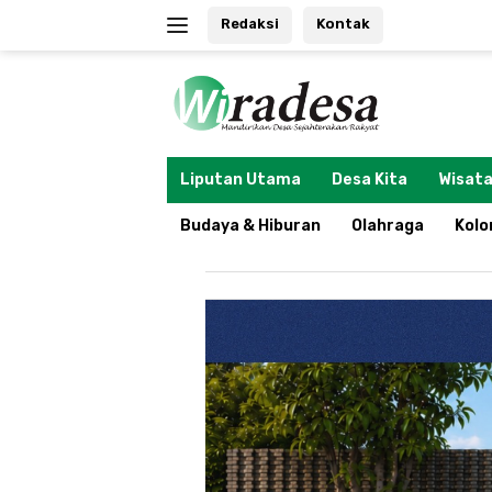
Langsung
Redaksi
Kontak
ke
konten
tutup
Liputan Utama
Desa Kita
Wisata
Budaya & Hiburan
Olahraga
Kol