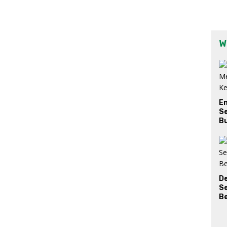
W
E
Se
Bu
D
S
Be