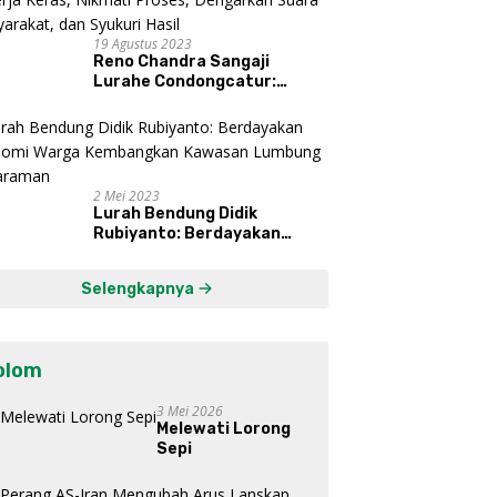
19 Agustus 2023
Reno Chandra Sangaji
Lurahe Condongcatur:
Bekerja Keras, Nikmati
Proses, Dengarkan Suara
Masyarakat, dan Syukuri
Hasil
2 Mei 2023
Lurah Bendung Didik
Rubiyanto: Berdayakan
Ekonomi Warga Kembangkan
Kawasan Lumbung
Selengkapnya
Mataraman
olom
3 Mei 2026
Melewati Lorong
Sepi