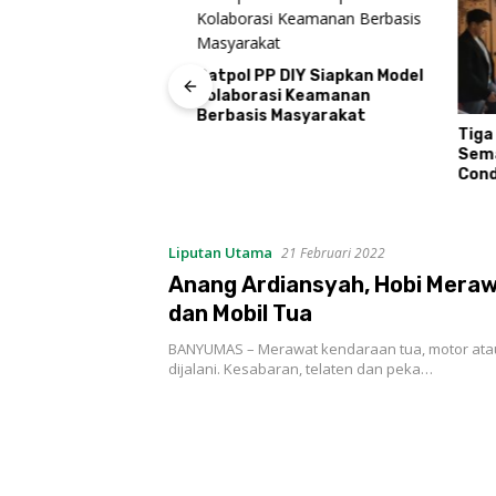
T Kemerdekaan
Satpol PP DIY Siapkan Model
udi Kayen Gelar
Kolaborasi Keamanan
ar Kelompok
Berbasis Masyarakat
Tiga UM
Semani
Condon
Liputan Utama
21 Februari 2022
Anang Ardiansyah, Hobi Mera
dan Mobil Tua
BANYUMAS – Merawat kendaraan tua, motor atau 
dijalani. Kesabaran, telaten dan peka…