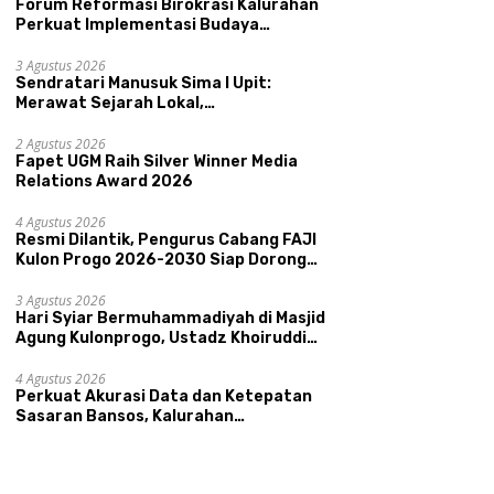
Forum Reformasi Birokrasi Kalurahan
Perkuat Implementasi Budaya
Pemerintahan SATRIYA dan Nilai
Kepamongan DIY
3 Agustus 2026
Sendratari Manusuk Sima I Upit:
Merawat Sejarah Lokal,
Memperkenalkan Potensi Budaya,
i Dilantik, Pengurus
Sendratari Manusuk Sima I
H
Pariwisata, dan Ekologi Klaten
2 Agustus 2026
ng FAJI Kulon Progo
Upit: Merawat Sejarah Lokal,
B
Fapet UGM Raih Silver Winner Media
-2030 Siap Dorong
Memperkenalkan Potensi
A
Relations Award 2026
tasi dan Sektor Sport
Budaya, Pariwisata, dan
K
ism Sungai Progo
Ekologi Klaten
U
4 Agustus 2026
A
Resmi Dilantik, Pengurus Cabang FAJI
Kulon Progo 2026-2030 Siap Dorong
Prestasi dan Sektor Sport Tourism
Sungai Progo
3 Agustus 2026
Hari Syiar Bermuhammadiyah di Masjid
Agung Kulonprogo, Ustadz Khoiruddin
Bashori: Faktor Utama Keluarga
Sakinah Adalah Agama
4 Agustus 2026
Perkuat Akurasi Data dan Ketepatan
Sasaran Bansos, Kalurahan
Condongcatur Tingkatkan Kapasitas
30 Agen Perlinsos