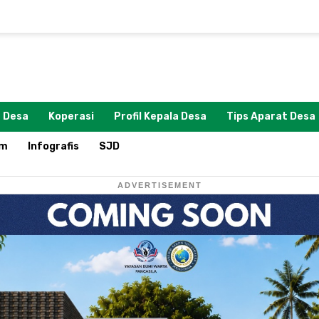
 Desa
Koperasi
Profil Kepala Desa
Tips Aparat Desa
om
Infografis
SJD
ADVERTISEMENT