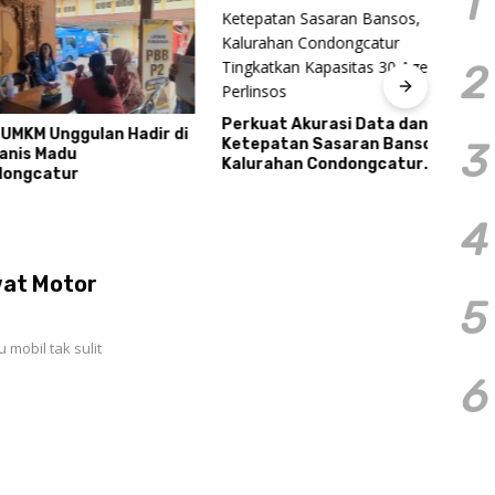
1
2
Perkuat Akurasi Data dan
KM Unggulan Hadir di
Resm
Ketepatan Sasaran Bansos,
3
s Madu
Caba
Kalurahan Condongcatur
gcatur
2026
Tingkatkan Kapasitas 30
Pres
Agen Perlinsos
Tour
4
wat Motor
5
mobil tak sulit
6