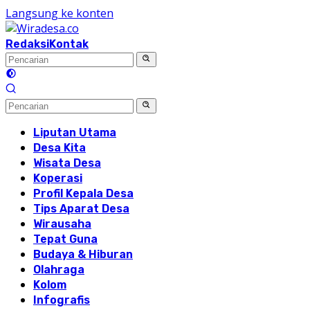
Langsung ke konten
Redaksi
Kontak
Liputan Utama
Desa Kita
Wisata Desa
Koperasi
Profil Kepala Desa
Tips Aparat Desa
Wirausaha
Tepat Guna
Budaya & Hiburan
Olahraga
Kolom
Infografis