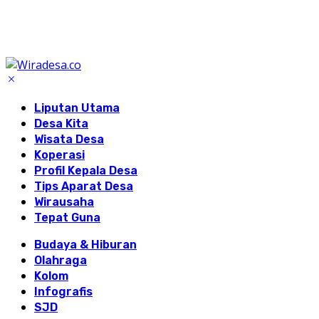
Liputan Utama
Desa Kita
Wisata Desa
Koperasi
Profil Kepala Desa
Tips Aparat Desa
Wirausaha
Tepat Guna
Budaya & Hiburan
Olahraga
Kolom
Infografis
SJD