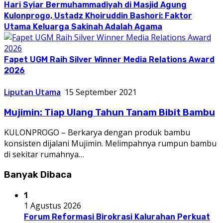
Hari Syiar Bermuhammadiyah di Masjid Agung
Kulonprogo, Ustadz Khoiruddin Bashori: Faktor
Utama Keluarga Sakinah Adalah Agama
Fapet UGM Raih Silver Winner Media Relations Award
2026
Liputan Utama
15 September 2021
Mujimin: Tiap Ulang Tahun Tanam Bibit Bambu
KULONPROGO – Berkarya dengan produk bambu
konsisten dijalani Mujimin. Melimpahnya rumpun bambu
di sekitar rumahnya…
Banyak Dibaca
1
1 Agustus 2026
Forum Reformasi Birokrasi Kalurahan Perkuat