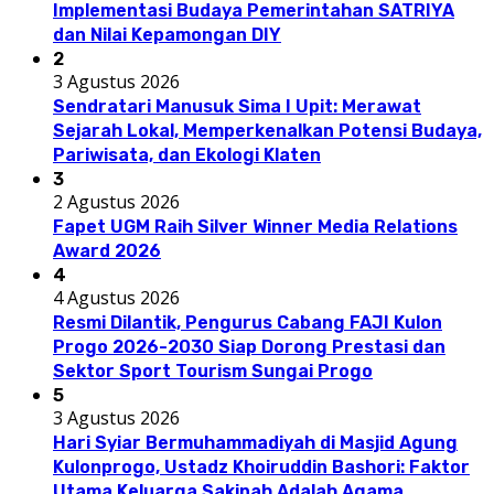
Implementasi Budaya Pemerintahan SATRIYA
dan Nilai Kepamongan DIY
2
3 Agustus 2026
Sendratari Manusuk Sima I Upit: Merawat
Sejarah Lokal, Memperkenalkan Potensi Budaya,
Pariwisata, dan Ekologi Klaten
3
2 Agustus 2026
Fapet UGM Raih Silver Winner Media Relations
Award 2026
4
4 Agustus 2026
Resmi Dilantik, Pengurus Cabang FAJI Kulon
Progo 2026-2030 Siap Dorong Prestasi dan
Sektor Sport Tourism Sungai Progo
5
3 Agustus 2026
Hari Syiar Bermuhammadiyah di Masjid Agung
Kulonprogo, Ustadz Khoiruddin Bashori: Faktor
Utama Keluarga Sakinah Adalah Agama