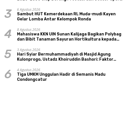
Tourism Sungai Progo
6 Agustus 2026
3
Sambut HUT Kemerdekaan RI, Muda-mudi Kayen
Gelar Lomba Antar Kelompok Ronda
8 Agustus 2026
4
Mahasiswa KKN UIN Sunan Kalijaga Bagikan Polybag
dan Bibit Tanaman Sayuran Hortikultura kepada
Warga Ngipikrejo 1
3 Agustus 2026
5
Hari Syiar Bermuhammadiyah di Masjid Agung
Kulonprogo, Ustadz Khoiruddin Bashori: Faktor
Utama Keluarga Sakinah Adalah Agama
4 Agustus 2026
6
Tiga UMKM Unggulan Hadir di Semanis Madu
Condongcatur