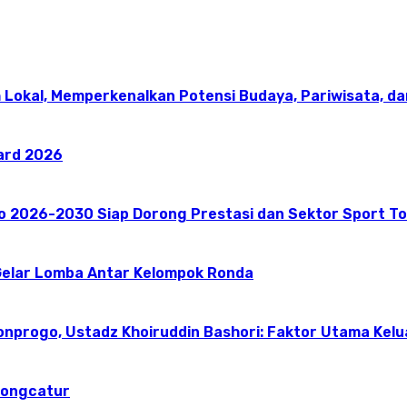
 Lokal, Memperkenalkan Potensi Budaya, Pariwisata, da
ward 2026
go 2026-2030 Siap Dorong Prestasi dan Sektor Sport T
elar Lomba Antar Kelompok Ronda
onprogo, Ustadz Khoiruddin Bashori: Faktor Utama Kel
dongcatur