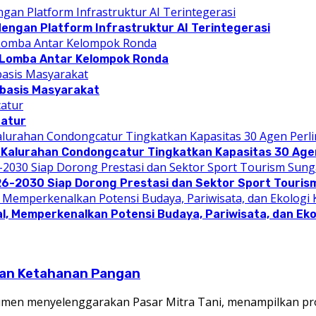
dengan Platform Infrastruktur AI Terintegerasi
 Lomba Antar Kelompok Ronda
rbasis Masyarakat
catur
 Kalurahan Condongcatur Tingkatkan Kapasitas 30 Agen
26-2030 Siap Dorong Prestasi dan Sektor Sport Touris
l, Memperkenalkan Potensi Budaya, Pariwisata, dan Eko
dkan Ketahanan Pangan
men menyelenggarakan Pasar Mitra Tani, menampilkan pr