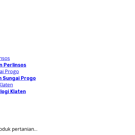
 Perlinsos
m Sungai Progo
logi Klaten
oduk pertanian…