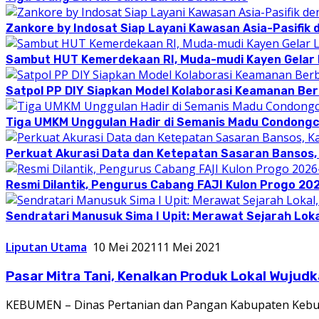
Zankore by Indosat Siap Layani Kawasan Asia-Pasifik 
Sambut HUT Kemerdekaan RI, Muda-mudi Kayen Gelar
Satpol PP DIY Siapkan Model Kolaborasi Keamanan Be
Tiga UMKM Unggulan Hadir di Semanis Madu Condong
Perkuat Akurasi Data dan Ketepatan Sasaran Bansos,
Resmi Dilantik, Pengurus Cabang FAJI Kulon Progo 20
Sendratari Manusuk Sima I Upit: Merawat Sejarah Loka
Liputan Utama
10 Mei 2021
11 Mei 2021
Pasar Mitra Tani, Kenalkan Produk Lokal Wuju
KEBUMEN – Dinas Pertanian dan Pangan Kabupaten Kebu