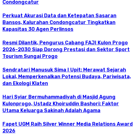
Condongcatur
Perkuat Akurasi Data dan Ketepatan Sasaran
Bansos, Kalurahan Condongcatur Tingkatkan
Kapasitas 30 Agen Perlinsos
Resmi Dilantik, Pengurus Cabang FAJI Kulon Progo
2026-2030 Siap Dorong Prestasi dan Sektor Sport
Tourism Sungai Progo
Sendratari Manusuk Sima I Upit: Merawat Sejarah
Lokal, Memperkenalkan Potensi Budaya, Pariwisata,
dan Ekologi Klaten
Hari Syiar Bermuhammadiyah di Masjid Agung
Kulonprogo, Ustadz Khoiruddin Bashori: Faktor
Utama Keluarga Sakinah Adalah Agama
Fapet UGM Raih Silver Winner Media Relations Award
2026