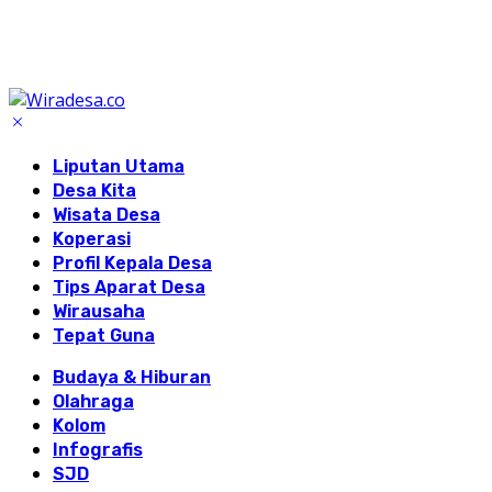
Liputan Utama
Desa Kita
Wisata Desa
Koperasi
Profil Kepala Desa
Tips Aparat Desa
Wirausaha
Tepat Guna
Budaya & Hiburan
Olahraga
Kolom
Infografis
SJD