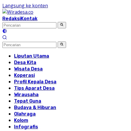
Langsung ke konten
Redaksi
Kontak
Liputan Utama
Desa Kita
Wisata Desa
Koperasi
Profil Kepala Desa
Tips Aparat Desa
Wirausaha
Tepat Guna
Budaya & Hiburan
Olahraga
Kolom
Infografis