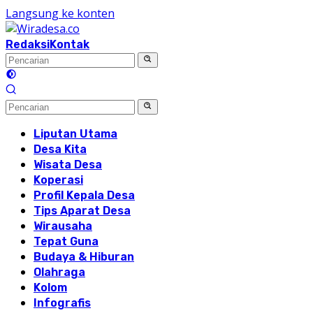
Langsung ke konten
Redaksi
Kontak
Liputan Utama
Desa Kita
Wisata Desa
Koperasi
Profil Kepala Desa
Tips Aparat Desa
Wirausaha
Tepat Guna
Budaya & Hiburan
Olahraga
Kolom
Infografis