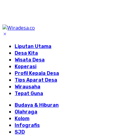
Liputan Utama
Desa Kita
Wisata Desa
Koperasi
Profil Kepala Desa
Tips Aparat Desa
Wirausaha
Tepat Guna
Budaya & Hiburan
Olahraga
Kolom
Infografis
SJD