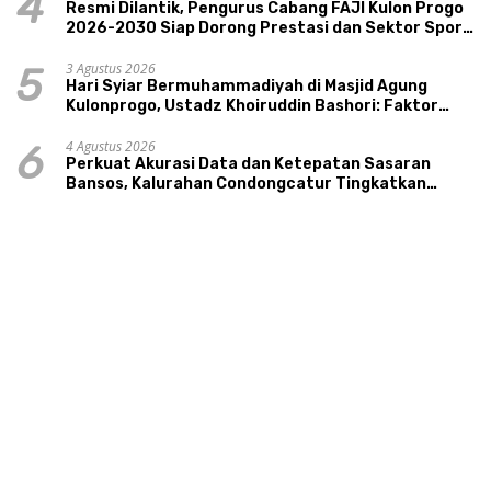
4
Resmi Dilantik, Pengurus Cabang FAJI Kulon Progo
2026-2030 Siap Dorong Prestasi dan Sektor Sport
Tourism Sungai Progo
3 Agustus 2026
5
Hari Syiar Bermuhammadiyah di Masjid Agung
Kulonprogo, Ustadz Khoiruddin Bashori: Faktor
Utama Keluarga Sakinah Adalah Agama
4 Agustus 2026
6
Perkuat Akurasi Data dan Ketepatan Sasaran
Bansos, Kalurahan Condongcatur Tingkatkan
Kapasitas 30 Agen Perlinsos