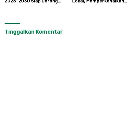
2026-2030 Siap Dorong
Lokal, Memperkenalkan
Prestasi dan Sektor Sport
Potensi Budaya,
Tourism Sungai Progo
Pariwisata, dan Ekologi
Klaten
Tinggalkan Komentar