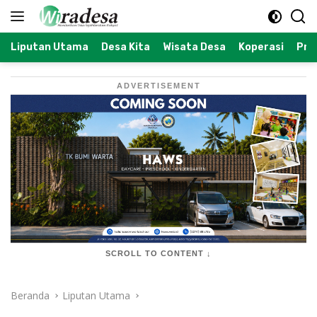
Langsung
ke
konten
Liputan Utama
Desa Kita
Wisata Desa
Koperasi
Prof
ADVERTISEMENT
SCROLL TO CONTENT ↓
Beranda
Liputan Utama