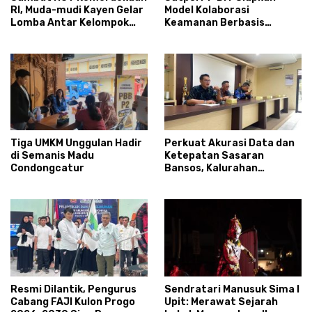
RI, Muda-mudi Kayen Gelar
Model Kolaborasi
Lomba Antar Kelompok
Keamanan Berbasis
Ronda
Masyarakat
Tiga UMKM Unggulan Hadir
Perkuat Akurasi Data dan
di Semanis Madu
Ketepatan Sasaran
Condongcatur
Bansos, Kalurahan
Condongcatur Tingkatkan
Kapasitas 30 Agen
Perlinsos
Resmi Dilantik, Pengurus
Sendratari Manusuk Sima I
Cabang FAJI Kulon Progo
Upit: Merawat Sejarah