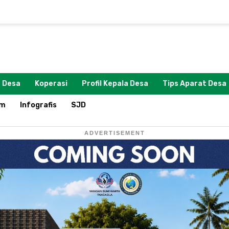
 Desa
Koperasi
Profil Kepala Desa
Tips Aparat Desa
om
Infografis
SJD
ADVERTISEMENT