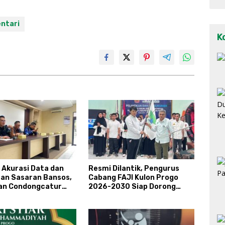
ntari
K
 Akurasi Data dan
Resmi Dilantik, Pengurus
an Sasaran Bansos,
Cabang FAJI Kulon Progo
an Condongcatur
2026-2030 Siap Dorong
kan Kapasitas 30
Prestasi dan Sektor Sport
rlinsos
Tourism Sungai Progo