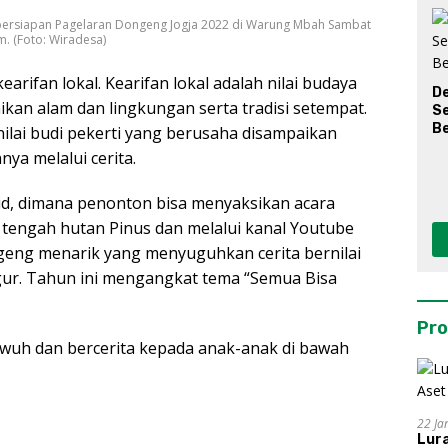
 persiapan Pagelaran Dongeng Jogja 2022 di Warung Mbah Sambat
. (Foto: Wiradesa)
arifan lokal. Kearifan lokal adalah nilai budaya
D
an alam dan lingkungan serta tradisi setempat.
S
Be
nilai budi pekerti yang berusaha disampaikan
ya melalui cerita.
d, dimana penonton bisa menyaksikan acara
 tengah hutan Pinus dan melalui kanal Youtube
eng menarik yang menyuguhkan cerita bernilai
figur. Tahun ini mengangkat tema “Semua Bisa
Pro
awuh dan bercerita kepada anak-anak di bawah
22 Ja
Lur