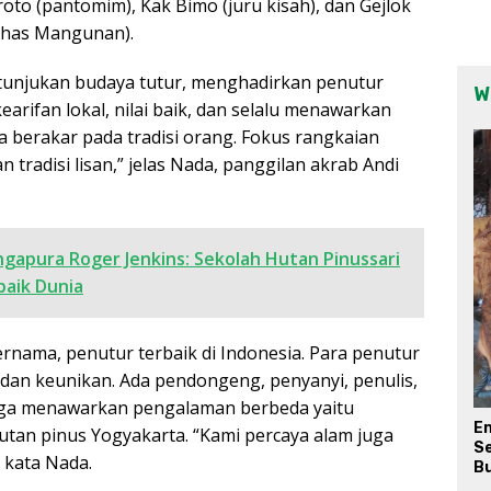
oto (pantomim), Kak Bimo (juru kisah), dan Gejlok
khas Mangunan).
tunjukan budaya tutur, menghadirkan penutur
W
arifan lokal, nilai baik, dan selalu menawarkan
 berakar pada tradisi orang. Fokus rangkaian
tradisi lisan,” jelas Nada, panggilan akrab Andi
ngapura Roger Jenkins: Sekolah Hutan Pinussari
aik Dunia
ernama, penutur terbaik di Indonesia. Para penutur
g dan keunikan. Ada pendongeng, penyanyi, penulis,
i juga menawarkan pengalaman berbeda yaitu
E
tan pinus Yogyakarta. “Kami percaya alam juga
Se
” kata Nada.
Bu