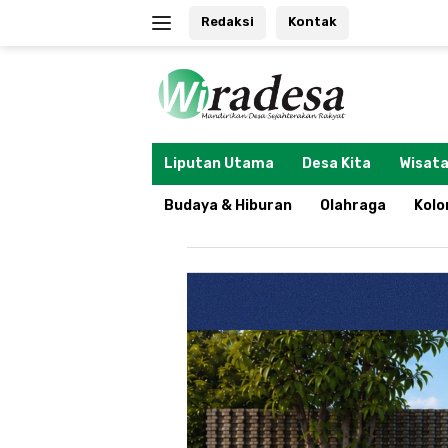
Langsung
Redaksi
Kontak
ke
konten
tutup
Liputan Utama
Desa Kita
Wisata
Budaya & Hiburan
Olahraga
Kol