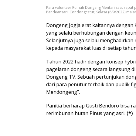
Para volunteer Rumah Dongeng Mentari saat rapat
Pandeansari, Condongcatur, Selasa (6/9/2022) malam
Dongeng Jogja erat kaitannya dengan ke
yang selalu berhubungan dengan keunik
Selanjutnya juga selalu menghadirkan 
kepada masyarakat luas di setiap tahunn
Tahun 2022 hadir dengan konsep hybri
pagelaran dongeng secara langsung di
Dongeng TV. Sebuah pertunjukan dong
dari para penutur terbaik dan publik 
Mendongeng”.
Panitia berharap Gusti Bendoro bisa r
rerimbunan hutan Pinus yang asri.
(*)