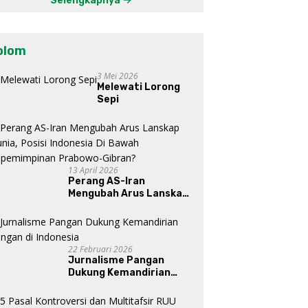
Selengkapnya
Mataraman
olom
3 Mei 2026
Melewati Lorong
Sepi
13 April 2026
Perang AS-Iran
Mengubah Arus Lanskap
Dunia, Posisi Indonesia Di
Bawah Kepemimpinan
Prabowo-Gibran?
22 Februari 2026
Jurnalisme Pangan
Dukung Kemandirian
Pangan di Indonesia