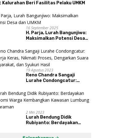
 Kalurahan Beri Fasilitas Pelaku UMKM
16 September 2025
H. Parja, Lurah Bangunjiwo:
Maksimalkan Potensi Desa
dan UMKM
19 Agustus 2023
Reno Chandra Sangaji
Lurahe Condongcatur:
Bekerja Keras, Nikmati
Proses, Dengarkan Suara
Masyarakat, dan Syukuri
Hasil
2 Mei 2023
Lurah Bendung Didik
Rubiyanto: Berdayakan
Ekonomi Warga Kembangkan
Kawasan Lumbung