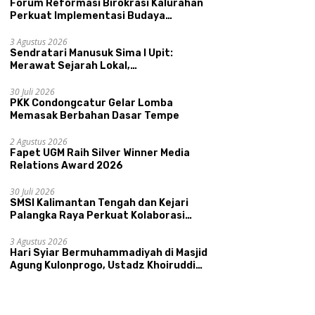
Forum Reformasi Birokrasi Kalurahan
Perkuat Implementasi Budaya
Pemerintahan SATRIYA dan Nilai
Kepamongan DIY
3 Agustus 2026
Sendratari Manusuk Sima I Upit:
Merawat Sejarah Lokal,
Memperkenalkan Potensi Budaya,
Pariwisata, dan Ekologi Klaten
30 Juli 2026
PKK Condongcatur Gelar Lomba
Memasak Berbahan Dasar Tempe
2 Agustus 2026
Fapet UGM Raih Silver Winner Media
Relations Award 2026
30 Juli 2026
SMSI Kalimantan Tengah dan Kejari
Palangka Raya Perkuat Kolaborasi
lewat News Room Jaga Desa
3 Agustus 2026
Hari Syiar Bermuhammadiyah di Masjid
Agung Kulonprogo, Ustadz Khoiruddin
Bashori: Faktor Utama Keluarga
Sakinah Adalah Agama