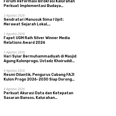
Forum Reformasi Birokrasi Kalurahan
Perkuat Implementasi Budaya
Pemerintahan SATRIYA dan Nilai
Kepamongan DIY
3 Agustus 2026
Sendratari Manusuk Sima I Upit:
Merawat Sejarah Lokal,
Memperkenalkan Potensi Budaya,
Pariwisata, dan Ekologi Klaten
2 Agustus 2026
Fapet UGM Raih Silver Winner Media
Relations Award 2026
3 Agustus 2026
Hari Syiar Bermuhammadiyah di Masjid
Agung Kulonprogo, Ustadz Khoiruddin
Bashori: Faktor Utama Keluarga
Sakinah Adalah Agama
4 Agustus 2026
Resmi Dilantik, Pengurus Cabang FAJI
Kulon Progo 2026-2030 Siap Dorong
Prestasi dan Sektor Sport Tourism
Sungai Progo
4 Agustus 2026
Perkuat Akurasi Data dan Ketepatan
Sasaran Bansos, Kalurahan
Condongcatur Tingkatkan Kapasitas
30 Agen Perlinsos