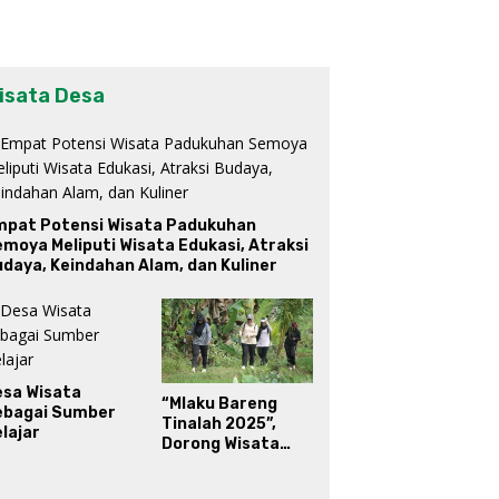
isata Desa
mpat Potensi Wisata Padukuhan
moya Meliputi Wisata Edukasi, Atraksi
daya, Keindahan Alam, dan Kuliner
esa Wisata
“Mlaku Bareng
ebagai Sumber
Tinalah 2025”,
lajar
Dorong Wisata
Berkelanjutan di
Kulon Progo