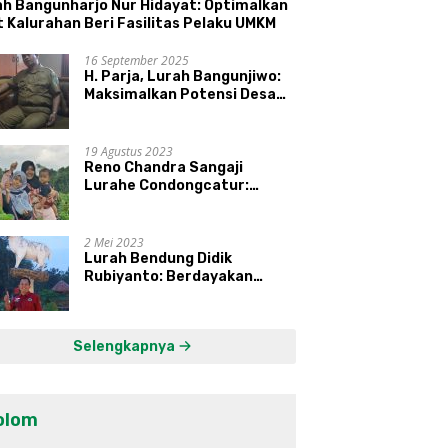
ah Bangunharjo Nur Hidayat: Optimalkan
 Kalurahan Beri Fasilitas Pelaku UMKM
16 September 2025
H. Parja, Lurah Bangunjiwo:
Maksimalkan Potensi Desa
dan UMKM
19 Agustus 2023
Reno Chandra Sangaji
Lurahe Condongcatur:
Bekerja Keras, Nikmati
Proses, Dengarkan Suara
Masyarakat, dan Syukuri
2 Mei 2023
Hasil
Lurah Bendung Didik
Rubiyanto: Berdayakan
Ekonomi Warga Kembangkan
Kawasan Lumbung
Mataraman
Selengkapnya
olom