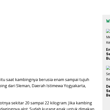
W
E
Se
Bu
itu saat kambingnya berusia enam sampai tujuh
bing dari Sleman, Daerah Istimewa Yogyakarta,
D
S
Be
otnya sekitar 20 sampai 22 kilogram. Jika kambing
a dagingnya alot. Sudah kurang enak untuk dimakan.