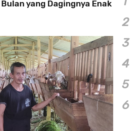
1
 Bulan yang Dagingnya Enak
2
3
4
5
6