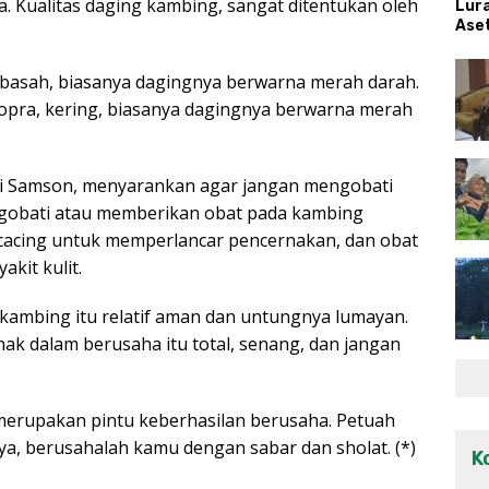
a. Kualitas daging kambing, sangat ditentukan oleh
Lur
Aset
 basah, biasanya dagingnya berwarna merah darah.
 kopra, kering, biasanya dagingnya berwarna merah
i Samson, menyarankan agar jangan mengobati
gobati atau memberikan obat pada kambing
 cacing untuk memperlancar pencernakan, dan obat
akit kulit.
ambing itu relatif aman dan untungnya lumayan.
ak dalam berusaha itu total, senang, dan jangan
merupakan pintu keberhasilan berusaha. Petuah
a, berusahalah kamu dengan sabar dan sholat. (*)
K