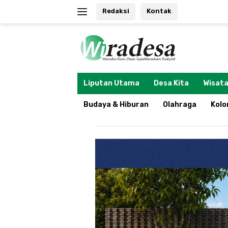
Langsung
Redaksi
Kontak
ke
konten
tutup
Liputan Utama
Desa Kita
Wisata
Budaya & Hiburan
Olahraga
Kol