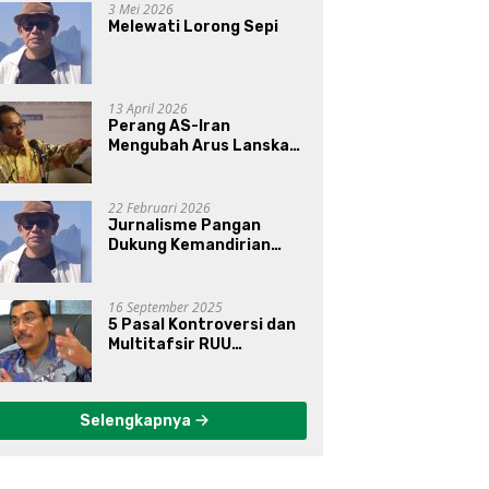
3 Mei 2026
Melewati Lorong Sepi
13 April 2026
Perang AS-Iran
Mengubah Arus Lanskap
Dunia, Posisi Indonesia Di
Bawah Kepemimpinan
Prabowo-Gibran?
22 Februari 2026
Jurnalisme Pangan
Dukung Kemandirian
Pangan di Indonesia
16 September 2025
5 Pasal Kontroversi dan
Multitafsir RUU
Perampasan Aset
Selengkapnya