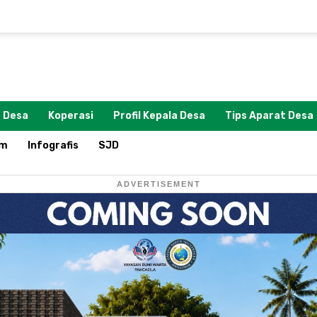
 Desa
Koperasi
Profil Kepala Desa
Tips Aparat Desa
om
Infografis
SJD
ADVERTISEMENT