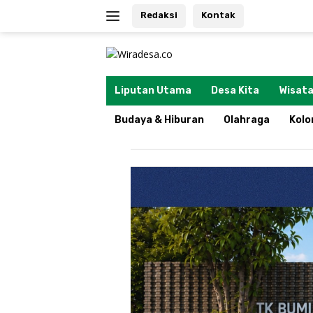
Langsung
Redaksi
Kontak
ke
konten
tutup
Liputan Utama
Desa Kita
Wisata
Budaya & Hiburan
Olahraga
Kol