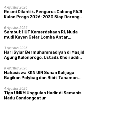
Memperkenalkan Potensi Budaya,
Pariwisata, dan Ekologi Klaten
4 Agustus 2026
Resmi Dilantik, Pengurus Cabang FAJI
Kulon Progo 2026-2030 Siap Dorong
Prestasi dan Sektor Sport Tourism
Sungai Progo
6 Agustus 2026
Sambut HUT Kemerdekaan RI, Muda-
mudi Kayen Gelar Lomba Antar
Kelompok Ronda
3 Agustus 2026
Hari Syiar Bermuhammadiyah di Masjid
Agung Kulonprogo, Ustadz Khoiruddin
Bashori: Faktor Utama Keluarga
Sakinah Adalah Agama
8 Agustus 2026
Mahasiswa KKN UIN Sunan Kalijaga
Bagikan Polybag dan Bibit Tanaman
Sayuran Hortikultura kepada Warga
Ngipikrejo 1
4 Agustus 2026
Tiga UMKM Unggulan Hadir di Semanis
Madu Condongcatur