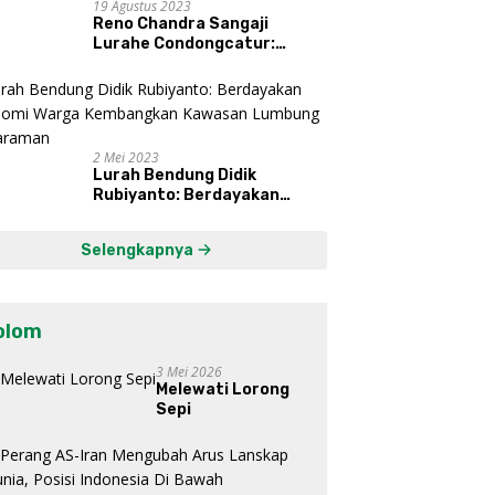
19 Agustus 2023
Reno Chandra Sangaji
Lurahe Condongcatur:
Bekerja Keras, Nikmati
Proses, Dengarkan Suara
Masyarakat, dan Syukuri
Hasil
2 Mei 2023
Lurah Bendung Didik
Rubiyanto: Berdayakan
Ekonomi Warga Kembangkan
Kawasan Lumbung
Selengkapnya
Mataraman
olom
3 Mei 2026
Melewati Lorong
Sepi