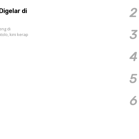
2
Digelar di
ng di
3
lo, kini kerap
4
5
6