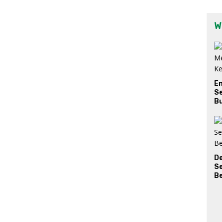
W
E
Se
Bu
D
S
Be