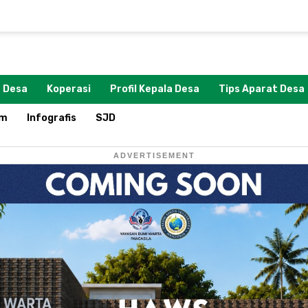
 Desa
Koperasi
Profil Kepala Desa
Tips Aparat Desa
om
Infografis
SJD
ADVERTISEMENT