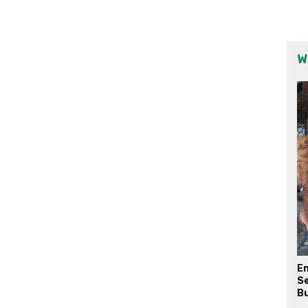
W
E
Se
Bu