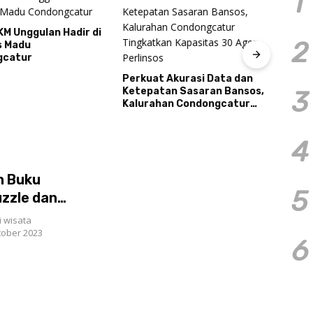
1
KM Unggulan Hadir di
2
s Madu
gcatur
Perkuat Akurasi Data dan
Resm
Ketepatan Sasaran Bansos,
Caba
3
Kalurahan Condongcatur
2026
Tingkatkan Kapasitas 30
Pres
Agen Perlinsos
Tour
4
n Buku
5
zzle dan
 wisata
tober 2023
6