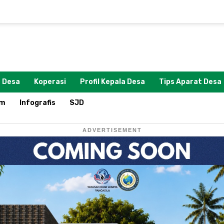
 Desa
Koperasi
Profil Kepala Desa
Tips Aparat Desa
om
Infografis
SJD
ADVERTISEMENT