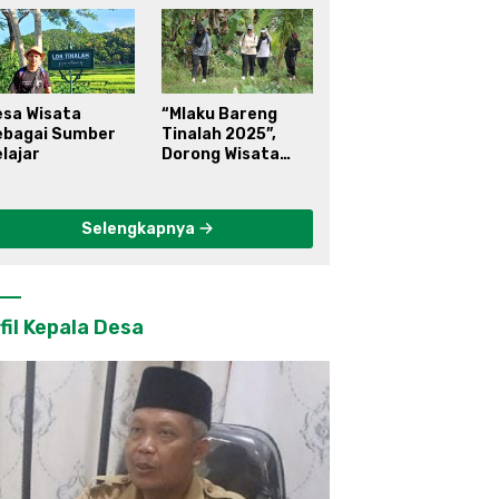
esa Wisata
“Mlaku Bareng
ebagai Sumber
Tinalah 2025”,
lajar
Dorong Wisata
Berkelanjutan di
Kulon Progo
Selengkapnya
fil Kepala Desa