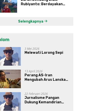
Rubiyanto: Berdayakan
Ekonomi Warga Kembangkan
Kawasan Lumbung
Mataraman
Selengkapnya
olom
3 Mei 2026
Melewati Lorong Sepi
13 April 2026
Perang AS-Iran
Mengubah Arus Lanskap
Dunia, Posisi Indonesia Di
Bawah Kepemimpinan
Prabowo-Gibran?
22 Februari 2026
Jurnalisme Pangan
Dukung Kemandirian
Pangan di Indonesia