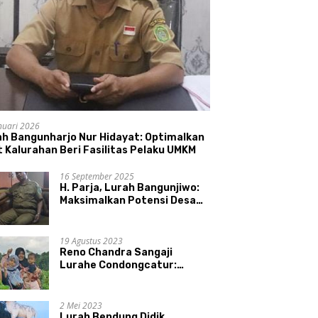
nuari 2026
ah Bangunharjo Nur Hidayat: Optimalkan
 Kalurahan Beri Fasilitas Pelaku UMKM
16 September 2025
H. Parja, Lurah Bangunjiwo:
Maksimalkan Potensi Desa
dan UMKM
19 Agustus 2023
Reno Chandra Sangaji
Lurahe Condongcatur:
Bekerja Keras, Nikmati
Proses, Dengarkan Suara
Masyarakat, dan Syukuri
2 Mei 2023
Hasil
Lurah Bendung Didik