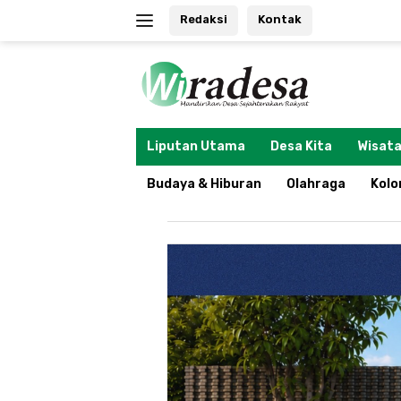
Langsung
Redaksi
Kontak
ke
konten
tutup
Liputan Utama
Desa Kita
Wisata
Budaya & Hiburan
Olahraga
Kol