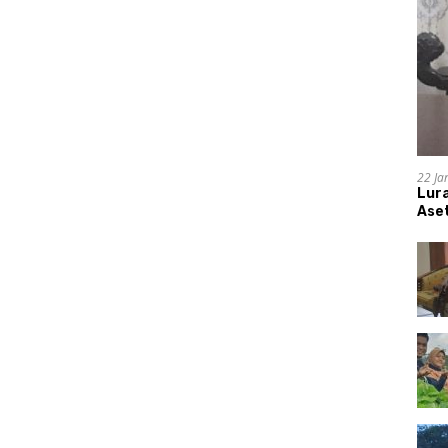
22 Ja
Lur
Aset