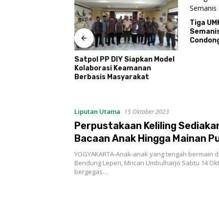
Tiga UM
Semani
Condon
T Kemerdekaan
Satpol PP DIY Siapkan Model
udi Kayen Gelar
Kolaborasi Keamanan
ar Kelompok
Berbasis Masyarakat
Liputan Utama
15 Oktober 2023
Perpustakaan Keliling Sediaka
Bacaan Anak Hingga Mainan Pu
Lego
YOGYAKARTA-Anak-anak yang tengah bermain di
Bendung Lepen, Mrican Umbulharjo Sabtu 14 Ok
bergegas…