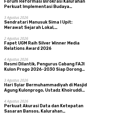
Forum Reformasi Birokrasi Kalurahan
Perkuat Implementasi Budaya
Pemerintahan SATRIYA dan Nilai
Kepamongan DIY
3 Agustus 2026
Sendratari Manusuk Sima I Upit:
Merawat Sejarah Lokal,
Memperkenalkan Potensi Budaya,
i Dilantik, Pengurus
Sendratari Manusuk Sima I
H
Pariwisata, dan Ekologi Klaten
ng FAJI Kulon Progo
2 Agustus 2026
Upit: Merawat Sejarah Lokal,
B
Fapet UGM Raih Silver Winner Media
-2030 Siap Dorong
Memperkenalkan Potensi
A
Relations Award 2026
tasi dan Sektor Sport
Budaya, Pariwisata, dan
K
ism Sungai Progo
Ekologi Klaten
U
4 Agustus 2026
A
Resmi Dilantik, Pengurus Cabang FAJI
Kulon Progo 2026-2030 Siap Dorong
Prestasi dan Sektor Sport Tourism
Sungai Progo
3 Agustus 2026
Hari Syiar Bermuhammadiyah di Masjid
Agung Kulonprogo, Ustadz Khoiruddin
Bashori: Faktor Utama Keluarga
Sakinah Adalah Agama
4 Agustus 2026
Perkuat Akurasi Data dan Ketepatan
Sasaran Bansos, Kalurahan
Condongcatur Tingkatkan Kapasitas
30 Agen Perlinsos