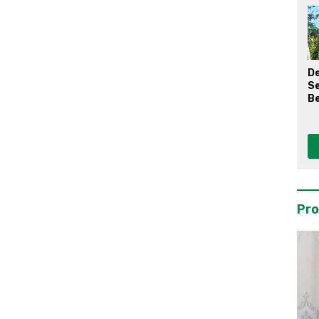
D
S
Be
Pro