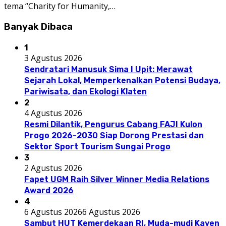
tema “Charity for Humanity,…
Banyak Dibaca
1
3 Agustus 2026
Sendratari Manusuk Sima I Upit: Merawat
Sejarah Lokal, Memperkenalkan Potensi Budaya,
Pariwisata, dan Ekologi Klaten
2
4 Agustus 2026
Resmi Dilantik, Pengurus Cabang FAJI Kulon
Progo 2026-2030 Siap Dorong Prestasi dan
Sektor Sport Tourism Sungai Progo
3
2 Agustus 2026
Fapet UGM Raih Silver Winner Media Relations
Award 2026
4
6 Agustus 2026
6 Agustus 2026
Sambut HUT Kemerdekaan RI, Muda-mudi Kayen