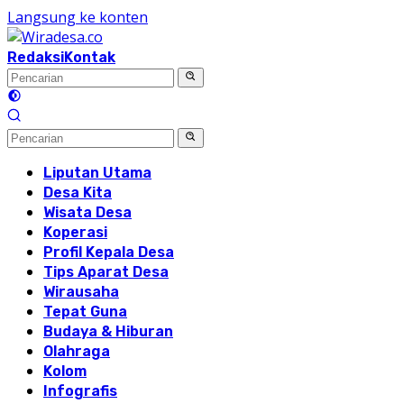
Langsung ke konten
Redaksi
Kontak
Liputan Utama
Desa Kita
Wisata Desa
Koperasi
Profil Kepala Desa
Tips Aparat Desa
Wirausaha
Tepat Guna
Budaya & Hiburan
Olahraga
Kolom
Infografis