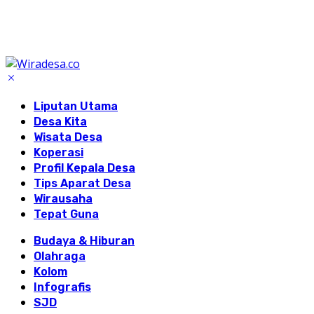
Liputan Utama
Desa Kita
Wisata Desa
Koperasi
Profil Kepala Desa
Tips Aparat Desa
Wirausaha
Tepat Guna
Budaya & Hiburan
Olahraga
Kolom
Infografis
SJD