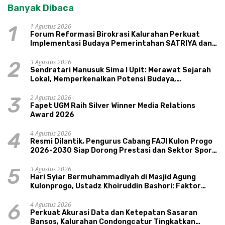
Banyak Dibaca
1 Agustus 2026
1
Forum Reformasi Birokrasi Kalurahan Perkuat
Implementasi Budaya Pemerintahan SATRIYA dan
Nilai Kepamongan DIY
3 Agustus 2026
2
Sendratari Manusuk Sima I Upit: Merawat Sejarah
Lokal, Memperkenalkan Potensi Budaya,
Pariwisata, dan Ekologi Klaten
2 Agustus 2026
3
Fapet UGM Raih Silver Winner Media Relations
Award 2026
4 Agustus 2026
4
Resmi Dilantik, Pengurus Cabang FAJI Kulon Progo
2026-2030 Siap Dorong Prestasi dan Sektor Sport
Tourism Sungai Progo
3 Agustus 2026
5
Hari Syiar Bermuhammadiyah di Masjid Agung
Kulonprogo, Ustadz Khoiruddin Bashori: Faktor
Utama Keluarga Sakinah Adalah Agama
4 Agustus 2026
6
Perkuat Akurasi Data dan Ketepatan Sasaran
Bansos, Kalurahan Condongcatur Tingkatkan