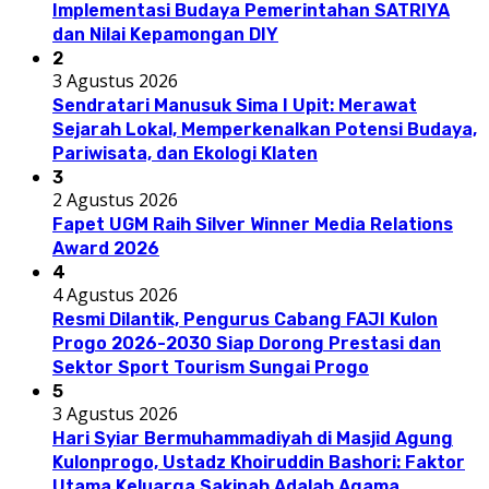
Implementasi Budaya Pemerintahan SATRIYA
dan Nilai Kepamongan DIY
2
3 Agustus 2026
Sendratari Manusuk Sima I Upit: Merawat
Sejarah Lokal, Memperkenalkan Potensi Budaya,
Pariwisata, dan Ekologi Klaten
3
2 Agustus 2026
Fapet UGM Raih Silver Winner Media Relations
Award 2026
4
4 Agustus 2026
Resmi Dilantik, Pengurus Cabang FAJI Kulon
Progo 2026-2030 Siap Dorong Prestasi dan
Sektor Sport Tourism Sungai Progo
5
3 Agustus 2026
Hari Syiar Bermuhammadiyah di Masjid Agung
Kulonprogo, Ustadz Khoiruddin Bashori: Faktor
Utama Keluarga Sakinah Adalah Agama