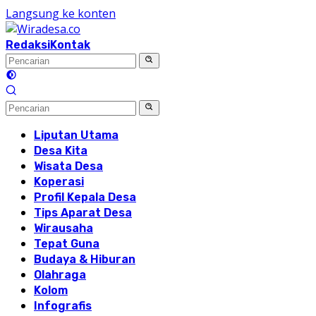
Langsung ke konten
Redaksi
Kontak
Liputan Utama
Desa Kita
Wisata Desa
Koperasi
Profil Kepala Desa
Tips Aparat Desa
Wirausaha
Tepat Guna
Budaya & Hiburan
Olahraga
Kolom
Infografis