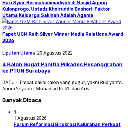
Hari Syiar Bermuhammadiyah di Masjid Agung
Kulonprogo, Ustadz Khoiruddin Bashori: Faktor
Utama Keluarga Sakinah Adalah Agama
Fapet UGM Raih Silver Winner Media Relations Award
2026
Liputan Utama
20 Agustus 2022
4 Balon Gugat Panitia Pilkades Pesanggrahan
ke PTUN Surabaya
BATU – Empat bakal calon yang gugur, yakni Rudiyanto,
Anom Suyanto, Mohamad Rofi’I, dan Aris…
Banyak Dibaca
1
1 Agustus 2026
Forum Reformasi Birokrasi Kalurahan Perkuat