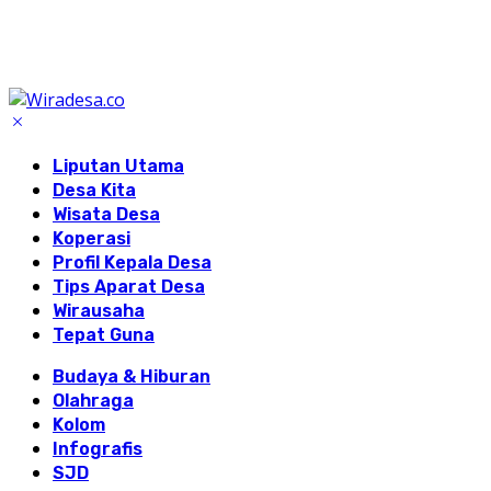
Liputan Utama
Desa Kita
Wisata Desa
Koperasi
Profil Kepala Desa
Tips Aparat Desa
Wirausaha
Tepat Guna
Budaya & Hiburan
Olahraga
Kolom
Infografis
SJD