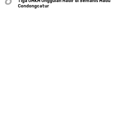
6
Tiga UMKM Unggulan Hadir di Semanis Madu
Condongcatur