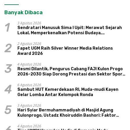
Banyak Dibaca
3 Agustus 2026
1
Sendratari Manusuk Sima I Upit: Merawat Sejarah
Lokal, Memperkenalkan Potensi Budaya,
Pariwisata, dan Ekologi Klaten
2 Agustus 2026
2
Fapet UGM Raih Silver Winner Media Relations
Award 2026
4 Agustus 2026
3
Resmi Dilantik, Pengurus Cabang FAJI Kulon Progo
2026-2030 Siap Dorong Prestasi dan Sektor Sport
Tourism Sungai Progo
6 Agustus 2026
4
Sambut HUT Kemerdekaan RI, Muda-mudi Kayen
Gelar Lomba Antar Kelompok Ronda
3 Agustus 2026
5
Hari Syiar Bermuhammadiyah di Masjid Agung
Kulonprogo, Ustadz Khoiruddin Bashori: Faktor
Utama Keluarga Sakinah Adalah Agama
4 Agustus 2026