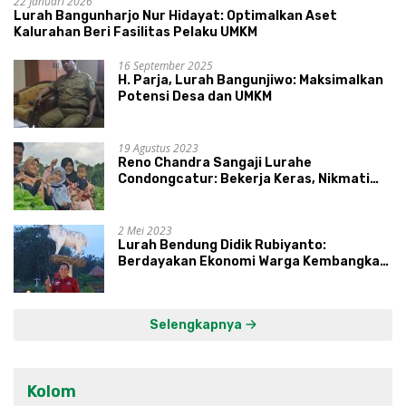
22 Januari 2026
Lurah Bangunharjo Nur Hidayat: Optimalkan Aset
Kalurahan Beri Fasilitas Pelaku UMKM
16 September 2025
H. Parja, Lurah Bangunjiwo: Maksimalkan
Potensi Desa dan UMKM
19 Agustus 2023
Reno Chandra Sangaji Lurahe
Condongcatur: Bekerja Keras, Nikmati
Proses, Dengarkan Suara Masyarakat,
dan Syukuri Hasil
2 Mei 2023
Lurah Bendung Didik Rubiyanto:
Berdayakan Ekonomi Warga Kembangkan
Kawasan Lumbung Mataraman
Selengkapnya
Kolom