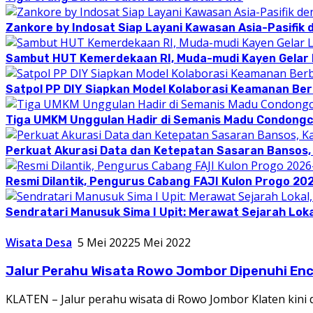
Zankore by Indosat Siap Layani Kawasan Asia-Pasifik 
Sambut HUT Kemerdekaan RI, Muda-mudi Kayen Gelar
Satpol PP DIY Siapkan Model Kolaborasi Keamanan Be
Tiga UMKM Unggulan Hadir di Semanis Madu Condong
Perkuat Akurasi Data dan Ketepatan Sasaran Bansos,
Resmi Dilantik, Pengurus Cabang FAJI Kulon Progo 20
Sendratari Manusuk Sima I Upit: Merawat Sejarah Loka
Wisata Desa
5 Mei 2022
5 Mei 2022
Jalur Perahu Wisata Rowo Jombor Dipenuhi En
KLATEN – Jalur perahu wisata di Rowo Jombor Klaten kin