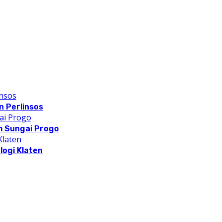
 Perlinsos
m Sungai Progo
logi Klaten