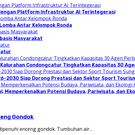
dengan Platform Infrastruktur AI Terintegerasi
 Lomba Antar Kelompok Ronda
rbasis Masyarakat
catur
 Kalurahan Condongcatur Tingkatkan Kapasitas 30 Agen
26-2030 Siap Dorong Prestasi dan Sektor Sport Touris
l, Memperkenalkan Potensi Budaya, Pariwisata, dan Eko
ceng Gondok
i dipenuhi enceng gondok. Tumbuhan air…