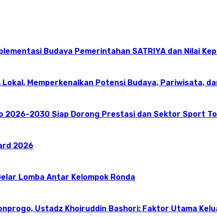
mplementasi Budaya Pemerintahan SATRIYA dan Nilai K
 Lokal, Memperkenalkan Potensi Budaya, Pariwisata, da
go 2026-2030 Siap Dorong Prestasi dan Sektor Sport T
ward 2026
elar Lomba Antar Kelompok Ronda
onprogo, Ustadz Khoiruddin Bashori: Faktor Utama Kel