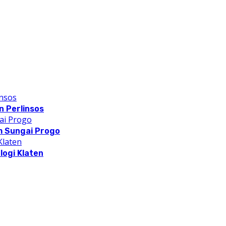
 Perlinsos
m Sungai Progo
logi Klaten