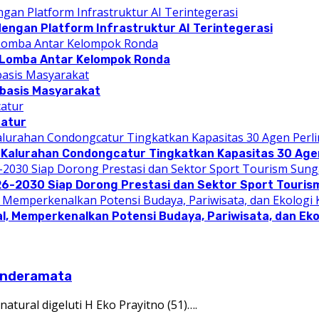
dengan Platform Infrastruktur AI Terintegerasi
 Lomba Antar Kelompok Ronda
rbasis Masyarakat
catur
 Kalurahan Condongcatur Tingkatkan Kapasitas 30 Agen
26-2030 Siap Dorong Prestasi dan Sektor Sport Touris
l, Memperkenalkan Potensi Budaya, Pariwisata, dan Eko
Cenderamata
atural digeluti H Eko Prayitno (51)….