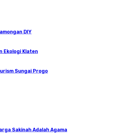
epamongan DIY
n Ekologi Klaten
ourism Sungai Progo
uarga Sakinah Adalah Agama