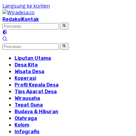
Langsung ke konten
Redaksi
Kontak
Liputan Utama
Desa Kita
Wisata Desa
Koperasi
Profil Kepala Desa
Tips Aparat Desa
Wirausaha
Tepat Guna
Budaya & Hiburan
Olahraga
Kolom
Infografis