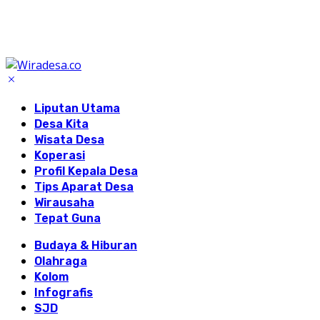
Liputan Utama
Desa Kita
Wisata Desa
Koperasi
Profil Kepala Desa
Tips Aparat Desa
Wirausaha
Tepat Guna
Budaya & Hiburan
Olahraga
Kolom
Infografis
SJD