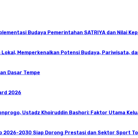
mplementasi Budaya Pemerintahan SATRIYA dan Nilai K
 Lokal, Memperkenalkan Potensi Budaya, Pariwisata, da
an Dasar Tempe
ward 2026
onprogo, Ustadz Khoiruddin Bashori: Faktor Utama Kel
go 2026-2030 Siap Dorong Prestasi dan Sektor Sport T