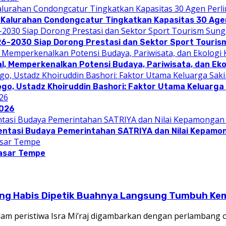
 Kalurahan Condongcatur Tingkatkan Kapasitas 30 Agen
26-2030 Siap Dorong Prestasi dan Sektor Sport Touris
l, Memperkenalkan Potensi Budaya, Pariwisata, dan Eko
ogo, Ustadz Khoiruddin Bashori: Faktor Utama Keluarg
2026
entasi Budaya Pemerintahan SATRIYA dan Nilai Kepamo
asar Tempe
ng Habis Dipetik Buahnya Langsung Tumbuh Kem
m peristiwa Isra Mi’raj digambarkan dengan perlambang