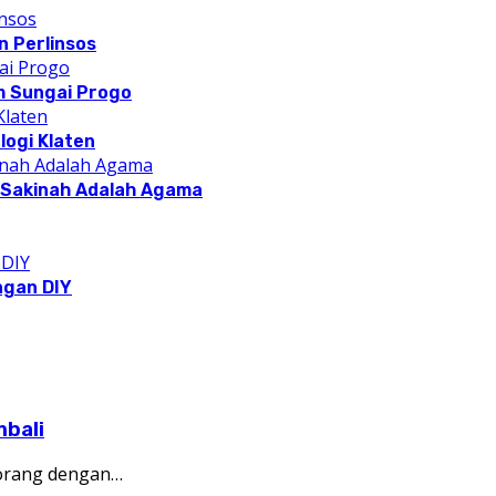
 Perlinsos
m Sungai Progo
logi Klaten
a Sakinah Adalah Agama
ngan DIY
bali
 orang dengan…