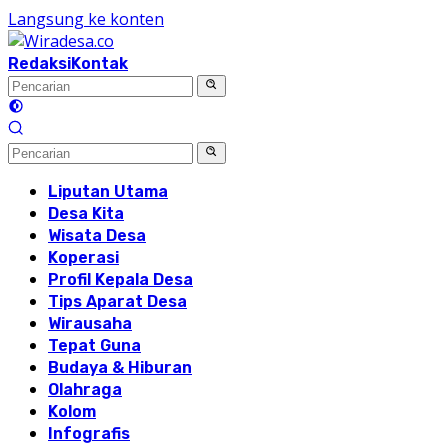
Langsung ke konten
Redaksi
Kontak
Liputan Utama
Desa Kita
Wisata Desa
Koperasi
Profil Kepala Desa
Tips Aparat Desa
Wirausaha
Tepat Guna
Budaya & Hiburan
Olahraga
Kolom
Infografis