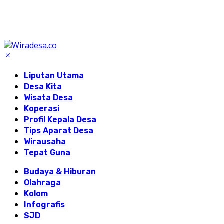
Liputan Utama
Desa Kita
Wisata Desa
Koperasi
Profil Kepala Desa
Tips Aparat Desa
Wirausaha
Tepat Guna
Budaya & Hiburan
Olahraga
Kolom
Infografis
SJD