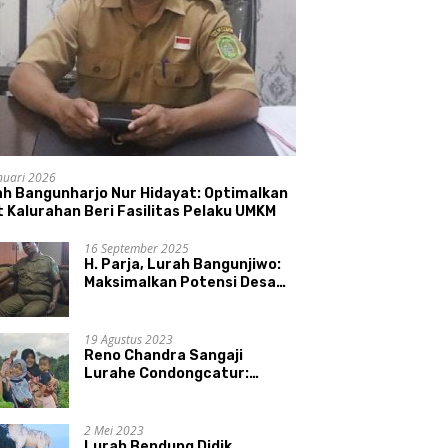
nuari 2026
ah Bangunharjo Nur Hidayat: Optimalkan
 Kalurahan Beri Fasilitas Pelaku UMKM
16 September 2025
H. Parja, Lurah Bangunjiwo:
Maksimalkan Potensi Desa
dan UMKM
19 Agustus 2023
Reno Chandra Sangaji
Lurahe Condongcatur:
Bekerja Keras, Nikmati
Proses, Dengarkan Suara
Masyarakat, dan Syukuri
2 Mei 2023
Hasil
Lurah Bendung Didik