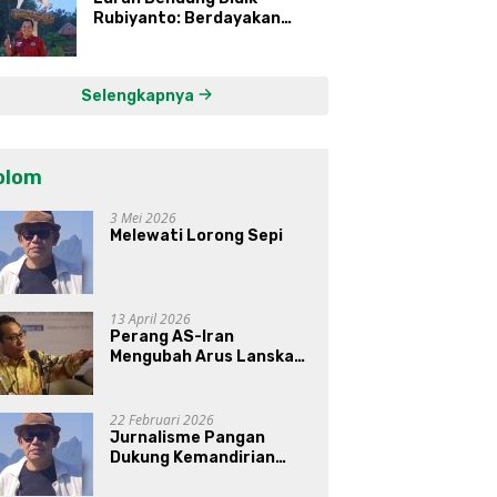
Rubiyanto: Berdayakan
Ekonomi Warga Kembangkan
Kawasan Lumbung
Mataraman
Selengkapnya
olom
3 Mei 2026
Melewati Lorong Sepi
13 April 2026
Perang AS-Iran
Mengubah Arus Lanskap
Dunia, Posisi Indonesia Di
Bawah Kepemimpinan
Prabowo-Gibran?
22 Februari 2026
Jurnalisme Pangan
Dukung Kemandirian
Pangan di Indonesia