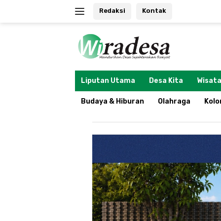
Langsung
Redaksi
Kontak
ke
konten
tutup
Liputan Utama
Desa Kita
Wisata
Budaya & Hiburan
Olahraga
Kol