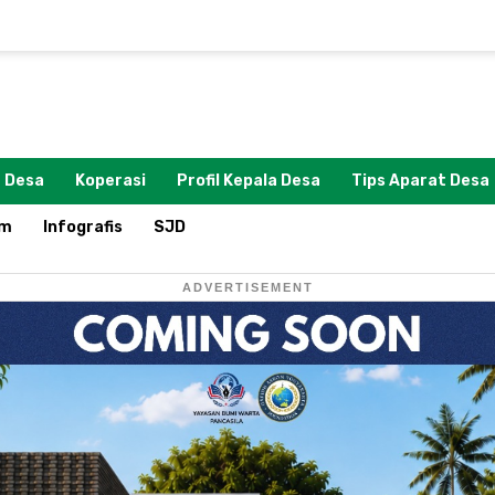
 Desa
Koperasi
Profil Kepala Desa
Tips Aparat Desa
om
Infografis
SJD
ADVERTISEMENT