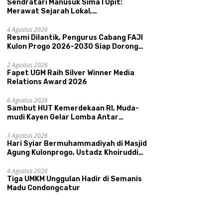
Sendratari Manusuk Sima I Upit:
Merawat Sejarah Lokal,
Memperkenalkan Potensi Budaya,
Pariwisata, dan Ekologi Klaten
4 Agustus 2026
Resmi Dilantik, Pengurus Cabang FAJI
Kulon Progo 2026-2030 Siap Dorong
Prestasi dan Sektor Sport Tourism
Sungai Progo
2 Agustus 2026
Fapet UGM Raih Silver Winner Media
Relations Award 2026
6 Agustus 2026
Sambut HUT Kemerdekaan RI, Muda-
mudi Kayen Gelar Lomba Antar
Kelompok Ronda
3 Agustus 2026
Hari Syiar Bermuhammadiyah di Masjid
Agung Kulonprogo, Ustadz Khoiruddin
Bashori: Faktor Utama Keluarga
Sakinah Adalah Agama
4 Agustus 2026
Tiga UMKM Unggulan Hadir di Semanis
Madu Condongcatur