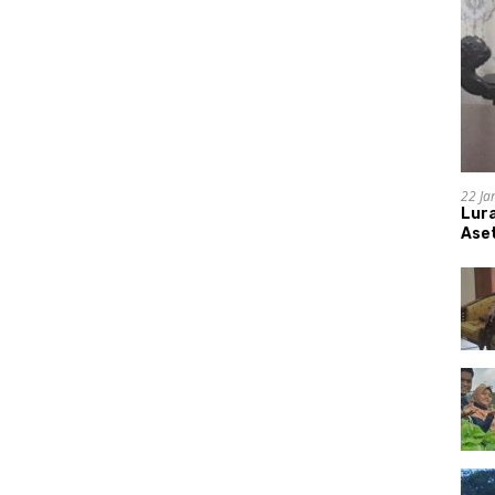
22 Ja
Lur
Aset