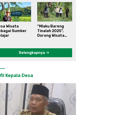
esa Wisata
“Mlaku Bareng
ebagai Sumber
Tinalah 2025”,
lajar
Dorong Wisata
Berkelanjutan di
Kulon Progo
Selengkapnya
fil Kepala Desa