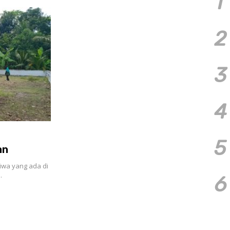
1
2
3
4
5
an
iwa yang ada di
…
6