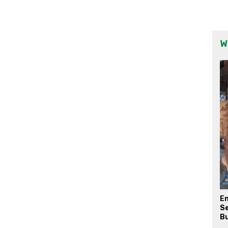
W
E
Se
Bu