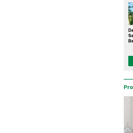
D
S
Be
Pro