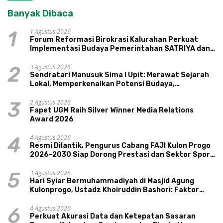
Banyak Dibaca
1 Agustus 2026
1
Forum Reformasi Birokrasi Kalurahan Perkuat
Implementasi Budaya Pemerintahan SATRIYA dan
Nilai Kepamongan DIY
3 Agustus 2026
2
Sendratari Manusuk Sima I Upit: Merawat Sejarah
Lokal, Memperkenalkan Potensi Budaya,
Pariwisata, dan Ekologi Klaten
2 Agustus 2026
3
Fapet UGM Raih Silver Winner Media Relations
Award 2026
4 Agustus 2026
4
Resmi Dilantik, Pengurus Cabang FAJI Kulon Progo
2026-2030 Siap Dorong Prestasi dan Sektor Sport
Tourism Sungai Progo
3 Agustus 2026
5
Hari Syiar Bermuhammadiyah di Masjid Agung
Kulonprogo, Ustadz Khoiruddin Bashori: Faktor
Utama Keluarga Sakinah Adalah Agama
4 Agustus 2026
6
Perkuat Akurasi Data dan Ketepatan Sasaran