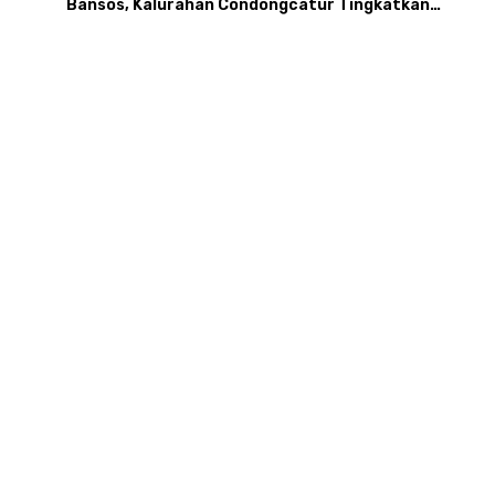
Bansos, Kalurahan Condongcatur Tingkatkan
Kapasitas 30 Agen Perlinsos