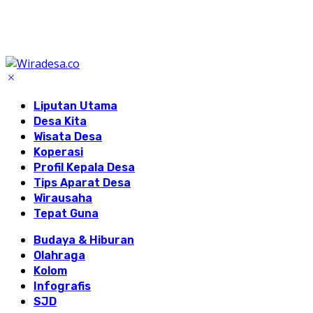
Liputan Utama
Desa Kita
Wisata Desa
Koperasi
Profil Kepala Desa
Tips Aparat Desa
Wirausaha
Tepat Guna
Budaya & Hiburan
Olahraga
Kolom
Infografis
SJD