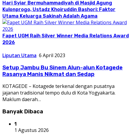
Hari Syiar Bermuhammadiyah di Masjid Agung
Kulonprogo, Ustadz Khoiruddin Bashori: Faktor
Utama Keluarga Sakinah Adalah Agama
Fapet UGM Raih Silver Winner Media Relations Award
2026
Liputan Utama
6 April 2023
Setup Jambu Bu Sinem Alun-alun Kotagede
Rasanya Manis Nikmat dan Sedap
KOTAGEDE – Kotagede terkenal dengan pusatnya
jajanan tradisional tempo dulu di Kota Yogyakarta.
Maklum daerah…
Banyak Dibaca
1
1 Agustus 2026