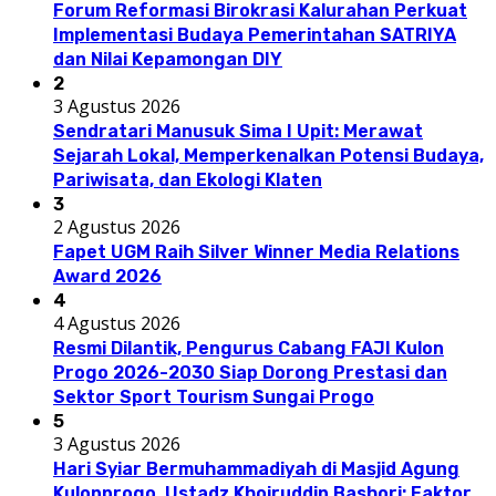
Forum Reformasi Birokrasi Kalurahan Perkuat
Implementasi Budaya Pemerintahan SATRIYA
dan Nilai Kepamongan DIY
2
3 Agustus 2026
Sendratari Manusuk Sima I Upit: Merawat
Sejarah Lokal, Memperkenalkan Potensi Budaya,
Pariwisata, dan Ekologi Klaten
3
2 Agustus 2026
Fapet UGM Raih Silver Winner Media Relations
Award 2026
4
4 Agustus 2026
Resmi Dilantik, Pengurus Cabang FAJI Kulon
Progo 2026-2030 Siap Dorong Prestasi dan
Sektor Sport Tourism Sungai Progo
5
3 Agustus 2026
Hari Syiar Bermuhammadiyah di Masjid Agung
Kulonprogo, Ustadz Khoiruddin Bashori: Faktor