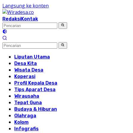
Langsung ke konten
Redaksi
Kontak
Liputan Utama
Desa Kita
Wisata Desa
Koperasi
Profil Kepala Desa
Tips Aparat Desa
Wirausaha
Tepat Guna
Budaya & Hiburan
Olahraga
Kolom
Infografis