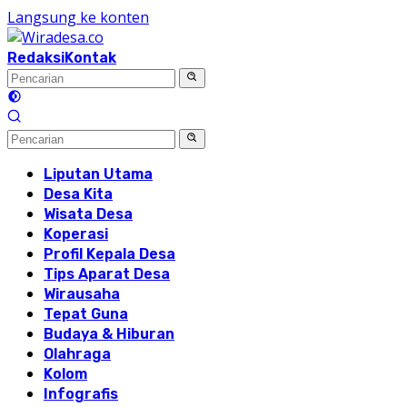
Langsung ke konten
Redaksi
Kontak
Liputan Utama
Desa Kita
Wisata Desa
Koperasi
Profil Kepala Desa
Tips Aparat Desa
Wirausaha
Tepat Guna
Budaya & Hiburan
Olahraga
Kolom
Infografis