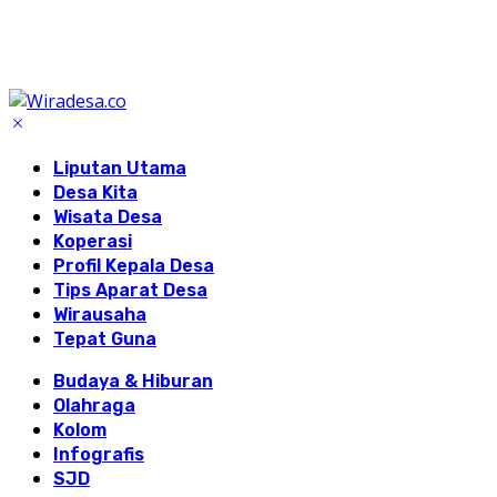
Liputan Utama
Desa Kita
Wisata Desa
Koperasi
Profil Kepala Desa
Tips Aparat Desa
Wirausaha
Tepat Guna
Budaya & Hiburan
Olahraga
Kolom
Infografis
SJD