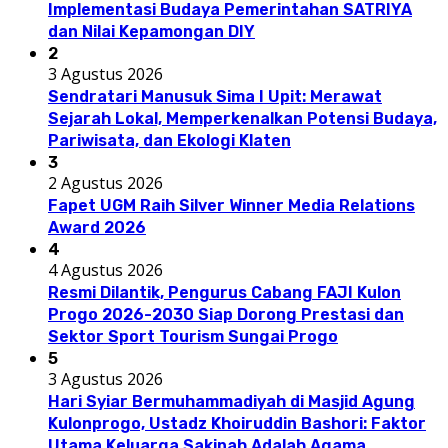
Implementasi Budaya Pemerintahan SATRIYA
dan Nilai Kepamongan DIY
2
3 Agustus 2026
Sendratari Manusuk Sima I Upit: Merawat
Sejarah Lokal, Memperkenalkan Potensi Budaya,
Pariwisata, dan Ekologi Klaten
3
2 Agustus 2026
Fapet UGM Raih Silver Winner Media Relations
Award 2026
4
4 Agustus 2026
Resmi Dilantik, Pengurus Cabang FAJI Kulon
Progo 2026-2030 Siap Dorong Prestasi dan
Sektor Sport Tourism Sungai Progo
5
3 Agustus 2026
Hari Syiar Bermuhammadiyah di Masjid Agung
Kulonprogo, Ustadz Khoiruddin Bashori: Faktor
Utama Keluarga Sakinah Adalah Agama