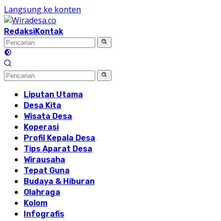
Langsung ke konten
Redaksi
Kontak
Liputan Utama
Desa Kita
Wisata Desa
Koperasi
Profil Kepala Desa
Tips Aparat Desa
Wirausaha
Tepat Guna
Budaya & Hiburan
Olahraga
Kolom
Infografis