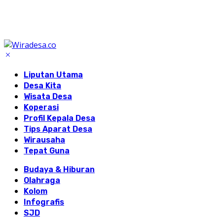
Liputan Utama
Desa Kita
Wisata Desa
Koperasi
Profil Kepala Desa
Tips Aparat Desa
Wirausaha
Tepat Guna
Budaya & Hiburan
Olahraga
Kolom
Infografis
SJD