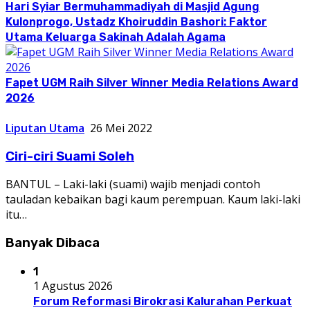
Hari Syiar Bermuhammadiyah di Masjid Agung
Kulonprogo, Ustadz Khoiruddin Bashori: Faktor
Utama Keluarga Sakinah Adalah Agama
Fapet UGM Raih Silver Winner Media Relations Award
2026
Liputan Utama
26 Mei 2022
Ciri-ciri Suami Soleh
BANTUL – Laki-laki (suami) wajib menjadi contoh
tauladan kebaikan bagi kaum perempuan. Kaum laki-laki
itu…
Banyak Dibaca
1
1 Agustus 2026
Forum Reformasi Birokrasi Kalurahan Perkuat