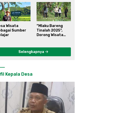
esa Wisata
“Mlaku Bareng
ebagai Sumber
Tinalah 2025”,
lajar
Dorong Wisata
Berkelanjutan di
Kulon Progo
Selengkapnya
fil Kepala Desa