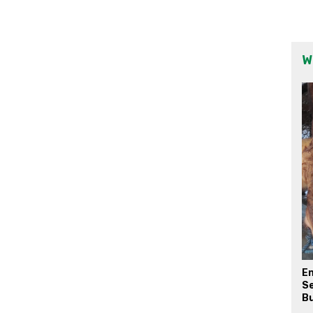
W
E
Se
Bu