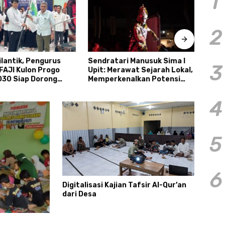
1
2
ilantik, Pengurus
Sendratari Manusuk Sima I
Hari 
3
FAJI Kulon Progo
Upit: Merawat Sejarah Lokal,
Berm
30 Siap Dorong
Memperkenalkan Potensi
Agun
i dan Sektor Sport
Budaya, Pariwisata, dan
Khoi
 Sungai Progo
Ekologi Klaten
Utam
4
Adal
5
6
Digitalisasi Kajian Tafsir Al-Qur’an
dari Desa