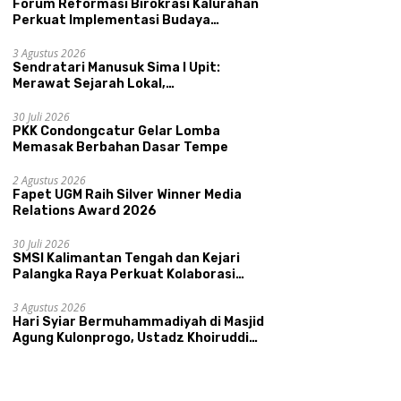
Forum Reformasi Birokrasi Kalurahan
Perkuat Implementasi Budaya
Pemerintahan SATRIYA dan Nilai
Kepamongan DIY
3 Agustus 2026
Sendratari Manusuk Sima I Upit:
Merawat Sejarah Lokal,
Memperkenalkan Potensi Budaya,
Syiar
Fapet UGM Raih Silver Winner
F
Pariwisata, dan Ekologi Klaten
30 Juli 2026
uhammadiyah di Masjid
Media Relations Award 2026
K
PKK Condongcatur Gelar Lomba
g Kulonprogo, Ustadz
I
Memasak Berbahan Dasar Tempe
ruddin Bashori: Faktor
P
a Keluarga Sakinah
N
2 Agustus 2026
ah Agama
Fapet UGM Raih Silver Winner Media
Relations Award 2026
30 Juli 2026
SMSI Kalimantan Tengah dan Kejari
Palangka Raya Perkuat Kolaborasi
lewat News Room Jaga Desa
3 Agustus 2026
Hari Syiar Bermuhammadiyah di Masjid
Agung Kulonprogo, Ustadz Khoiruddin
Bashori: Faktor Utama Keluarga
Sakinah Adalah Agama