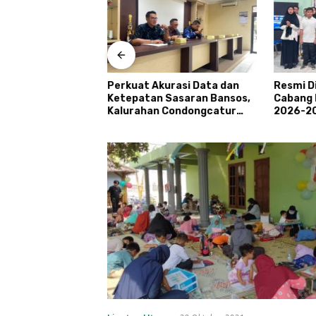
nggulan Hadir di
Perkuat Akurasi Data dan
Resmi D
adu
Ketepatan Sasaran Bansos,
Cabang 
tur
Kalurahan Condongcatur
2026-20
Tingkatkan Kapasitas 30
Prestas
Agen Perlinsos
Tourism