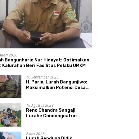
nuari 2026
ah Bangunharjo Nur Hidayat: Optimalkan
 Kalurahan Beri Fasilitas Pelaku UMKM
16 September 2025
H. Parja, Lurah Bangunjiwo:
Maksimalkan Potensi Desa
dan UMKM
19 Agustus 2023
Reno Chandra Sangaji
Lurahe Condongcatur:
Bekerja Keras, Nikmati
Proses, Dengarkan Suara
Masyarakat, dan Syukuri
2 Mei 2023
Hasil
Lurah Bendung Didik