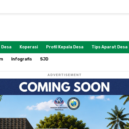
 Desa
Koperasi
Profil Kepala Desa
Tips Aparat Desa
om
Infografis
SJD
ADVERTISEMENT