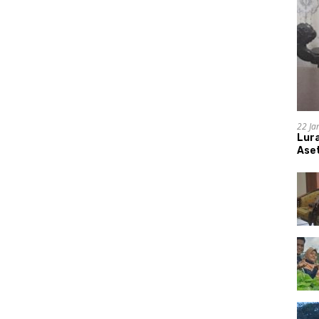
22 Ja
Lur
Aset