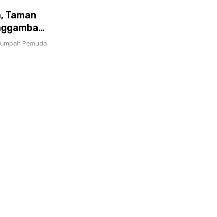
a, Taman
nggambar
 Sumpah Pemuda