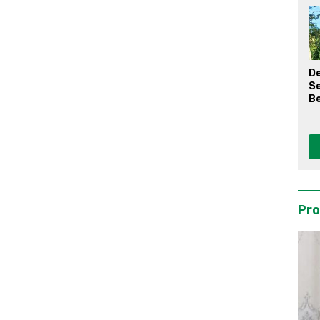
D
S
Be
Pro