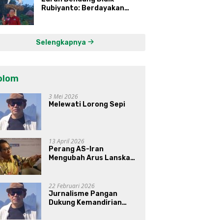
Rubiyanto: Berdayakan
Ekonomi Warga Kembangkan
Kawasan Lumbung
Mataraman
Selengkapnya
olom
3 Mei 2026
Melewati Lorong Sepi
13 April 2026
Perang AS-Iran
Mengubah Arus Lanskap
Dunia, Posisi Indonesia Di
Bawah Kepemimpinan
Prabowo-Gibran?
22 Februari 2026
Jurnalisme Pangan
Dukung Kemandirian
Pangan di Indonesia