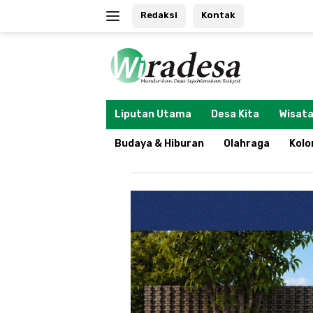
Langsung
Redaksi
Kontak
ke
konten
tutup
Liputan Utama
Desa Kita
Wisata
Budaya & Hiburan
Olahraga
Kol