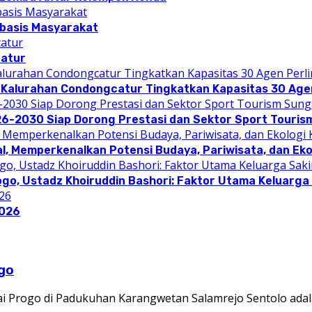
rbasis Masyarakat
catur
 Kalurahan Condongcatur Tingkatkan Kapasitas 30 Agen
26-2030 Siap Dorong Prestasi dan Sektor Sport Touris
l, Memperkenalkan Potensi Budaya, Pariwisata, dan Eko
ogo, Ustadz Khoiruddin Bashori: Faktor Utama Keluarg
2026
go
 Progo di Padukuhan Karangwetan Salamrejo Sentolo adal