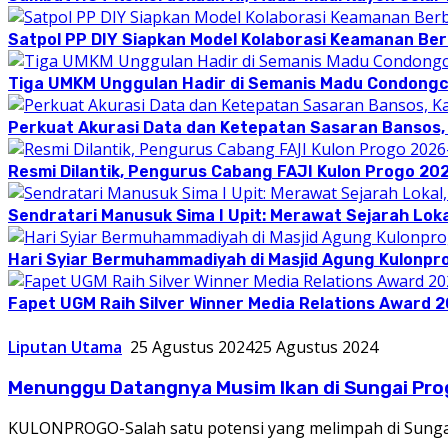
Satpol PP DIY Siapkan Model Kolaborasi Keamanan Be
Tiga UMKM Unggulan Hadir di Semanis Madu Condong
Perkuat Akurasi Data dan Ketepatan Sasaran Bansos,
Resmi Dilantik, Pengurus Cabang FAJI Kulon Progo 20
Sendratari Manusuk Sima I Upit: Merawat Sejarah Loka
Hari Syiar Bermuhammadiyah di Masjid Agung Kulonpr
Fapet UGM Raih Silver Winner Media Relations Award 
Liputan Utama
25 Agustus 2024
25 Agustus 2024
Menunggu Datangnya Musim Ikan di Sungai Pro
KULONPROGO-Salah satu potensi yang melimpah di Sungai