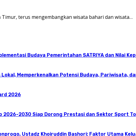
a Timur, terus mengembangkan wisata bahari dan wisata…
mplementasi Budaya Pemerintahan SATRIYA dan Nilai K
 Lokal, Memperkenalkan Potensi Budaya, Pariwisata, da
ward 2026
go 2026-2030 Siap Dorong Prestasi dan Sektor Sport T
onprogo, Ustadz Khoiruddin Bashori: Faktor Utama Kel