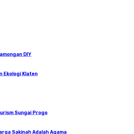
epamongan DIY
n Ekologi Klaten
ourism Sungai Progo
uarga Sakinah Adalah Agama