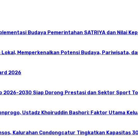
mplementasi Budaya Pemerintahan SATRIYA dan Nilai K
 Lokal, Memperkenalkan Potensi Budaya, Pariwisata, da
ward 2026
go 2026-2030 Siap Dorong Prestasi dan Sektor Sport T
onprogo, Ustadz Khoiruddin Bashori: Faktor Utama Kel
nsos, Kalurahan Condongcatur Tingkatkan Kapasitas 30