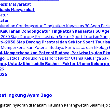
rbasis Masyarakat
catur
 Kalurahan Condongcatur Tingkatkan Kapasitas 30 Agen
26-2030 Siap Dorong Prestasi dan Sektor Sport Touris
l, Memperkenalkan Potensi Budaya, Pariwisata, dan Eko
ogo, Ustadz Khoiruddin Bashori: Faktor Utama Keluarg
2026
pat Ingkung Ayam Jago
giatan nyadran di Makam Kauman Karangwetan Salamrejo 