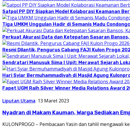
Satpol PP DIY Siapkan Model Kolaborasi Keamanan Be
Tiga UMKM Unggulan Hadir di Semanis Madu Condong
Perkuat Akurasi Data dan Ketepatan Sasaran Bansos,
Resmi Dilantik, Pengurus Cabang FAJI Kulon Progo 20
Sendratari Manusuk Sima I Upit: Merawat Sejarah Loka
Hari Syiar Bermuhammadiyah di Masjid Agung Kulonpr
Fapet UGM Raih Silver Winner Media Relations Award 
Liputan Utama
13 Maret 2023
Nyadran di Makam Kauman, Warga Sediakan Em
KULONPROGO – Pembacaan Yasin dan tahlil mengawali ke