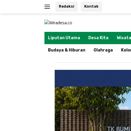
Langsung
Redaksi
Kontak
ke
konten
tutup
Liputan Utama
Desa Kita
Wisata
Budaya & Hiburan
Olahraga
Kol