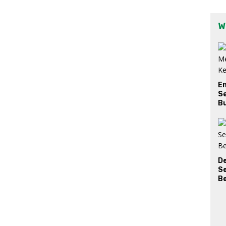
W
E
Se
Bu
D
S
Be