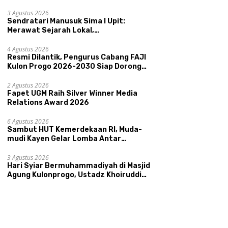
Pemerintahan SATRIYA dan Nilai
 UMKM Unggulan Hadir di
Kepamongan DIY
3 Agustus 2026
nis Madu
Sendratari Manusuk Sima I Upit:
ongcatur
Merawat Sejarah Lokal,
Memperkenalkan Potensi Budaya,
Perkuat Akurasi Data dan
R
Pariwisata, dan Ekologi Klaten
4 Agustus 2026
Ketepatan Sasaran Bansos,
C
Resmi Dilantik, Pengurus Cabang FAJI
Kalurahan Condongcatur
2
Kulon Progo 2026-2030 Siap Dorong
Tingkatkan Kapasitas 30
P
Prestasi dan Sektor Sport Tourism
Agen Perlinsos
T
Sungai Progo
2 Agustus 2026
Fapet UGM Raih Silver Winner Media
Relations Award 2026
6 Agustus 2026
Sambut HUT Kemerdekaan RI, Muda-
mudi Kayen Gelar Lomba Antar
Kelompok Ronda
3 Agustus 2026
Hari Syiar Bermuhammadiyah di Masjid
Agung Kulonprogo, Ustadz Khoiruddin
Bashori: Faktor Utama Keluarga
Sakinah Adalah Agama