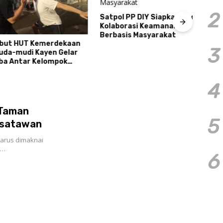
Tiga
2
Sema
Satpol PP DIY Siapkan Model
Cond
Kolaborasi Keamanan
Berbasis Masyarakat
 HUT Kemerdekaan
3
a-mudi Kayen Gelar
ntar Kelompok
4
 Taman
5
isatawan
harus dimaknai
s…
6