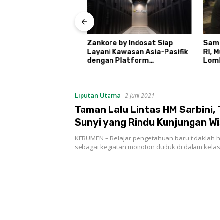
 Daftar Calon
retno
Zankore by Indosat Siap
Sambut
Layani Kawasan Asia-Pasifik
RI, Mud
dengan Platform
Lomba A
Infrastruktur AI
Ronda
Terintegerasi
Liputan Utama
2 Juni 2021
Taman Lalu Lintas HM Sarbini,
Sunyi yang Rindu Kunjungan W
KEBUMEN – Belajar pengetahuan baru tidaklah 
sebagai kegiatan monoton duduk di dalam kela