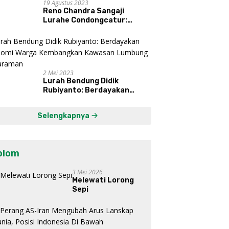
19 Agustus 2023
Reno Chandra Sangaji
Lurahe Condongcatur:
Bekerja Keras, Nikmati
Proses, Dengarkan Suara
Masyarakat, dan Syukuri
Hasil
2 Mei 2023
Lurah Bendung Didik
Rubiyanto: Berdayakan
Ekonomi Warga Kembangkan
Kawasan Lumbung
Selengkapnya
Mataraman
olom
3 Mei 2026
Melewati Lorong
Sepi