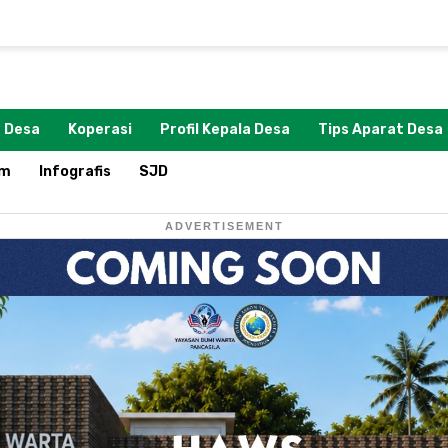
 Desa
Koperasi
Profil Kepala Desa
Tips Aparat Desa
om
Infografis
SJD
ADVERTISEMENT