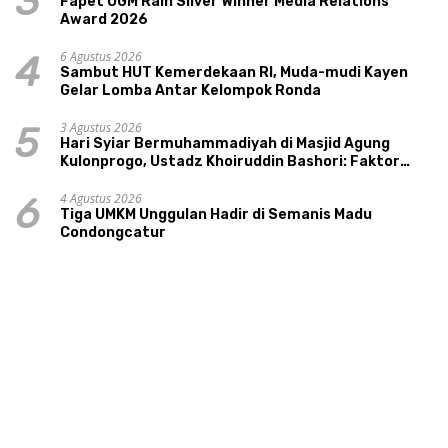
3
Fapet UGM Raih Silver Winner Media Relations
Award 2026
6 Agustus 2026
4
Sambut HUT Kemerdekaan RI, Muda-mudi Kayen
Gelar Lomba Antar Kelompok Ronda
3 Agustus 2026
5
Hari Syiar Bermuhammadiyah di Masjid Agung
Kulonprogo, Ustadz Khoiruddin Bashori: Faktor
Utama Keluarga Sakinah Adalah Agama
4 Agustus 2026
6
Tiga UMKM Unggulan Hadir di Semanis Madu
Condongcatur