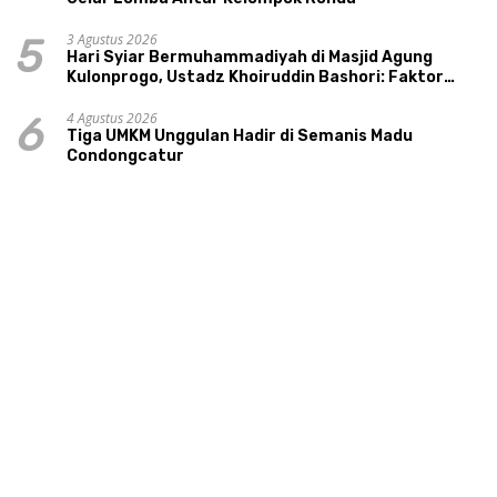
3 Agustus 2026
5
Hari Syiar Bermuhammadiyah di Masjid Agung
Kulonprogo, Ustadz Khoiruddin Bashori: Faktor
Utama Keluarga Sakinah Adalah Agama
4 Agustus 2026
6
Tiga UMKM Unggulan Hadir di Semanis Madu
Condongcatur