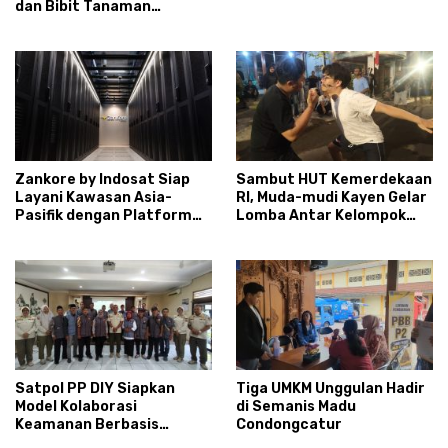
dan Bibit Tanaman
Sayuran Hortikultura
kepada Warga Ngipikrejo 1
Zankore by Indosat Siap
Sambut HUT Kemerdekaan
Layani Kawasan Asia-
RI, Muda-mudi Kayen Gelar
Pasifik dengan Platform
Lomba Antar Kelompok
Infrastruktur AI
Ronda
Terintegerasi
Satpol PP DIY Siapkan
Tiga UMKM Unggulan Hadir
Model Kolaborasi
di Semanis Madu
Keamanan Berbasis
Condongcatur
Masyarakat