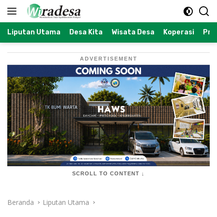
Langsung
ke
konten
Liputan Utama
Desa Kita
Wisata Desa
Koperasi
Prof
ADVERTISEMENT
SCROLL TO CONTENT ↓
Beranda
Liputan Utama