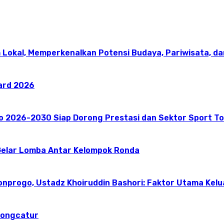
 Lokal, Memperkenalkan Potensi Budaya, Pariwisata, da
ward 2026
go 2026-2030 Siap Dorong Prestasi dan Sektor Sport T
elar Lomba Antar Kelompok Ronda
onprogo, Ustadz Khoiruddin Bashori: Faktor Utama Kel
dongcatur