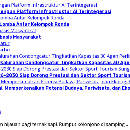
dengan Platform Infrastruktur AI Terintegerasi
 Lomba Antar Kelompok Ronda
rbasis Masyarakat
catur
 Kalurahan Condongcatur Tingkatkan Kapasitas 30 Agen
26-2030 Siap Dorong Prestasi dan Sektor Sport Touris
l, Memperkenalkan Potensi Budaya, Pariwisata, dan Eko
i
 hijauan bagi ternak sapi. Rumput kolonjono di samping…