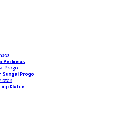
 Perlinsos
m Sungai Progo
logi Klaten