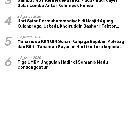
3
Sambut HUT Kemerdekaan RI, Muda-mudi Kayen
Gelar Lomba Antar Kelompok Ronda
3 Agustus 2026
4
Hari Syiar Bermuhammadiyah di Masjid Agung
Kulonprogo, Ustadz Khoiruddin Bashori: Faktor
Utama Keluarga Sakinah Adalah Agama
8 Agustus 2026
5
Mahasiswa KKN UIN Sunan Kalijaga Bagikan Polybag
dan Bibit Tanaman Sayuran Hortikultura kepada
Warga Ngipikrejo 1
4 Agustus 2026
6
Tiga UMKM Unggulan Hadir di Semanis Madu
Condongcatur