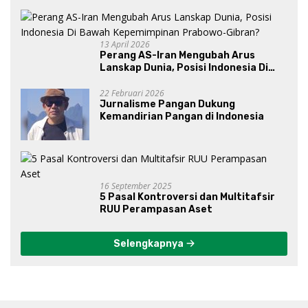
13 April 2026
Perang AS-Iran Mengubah Arus
Lanskap Dunia, Posisi Indonesia Di
Bawah Kepemimpinan Prabowo-
Gibran?
22 Februari 2026
Jurnalisme Pangan Dukung
Kemandirian Pangan di Indonesia
16 September 2025
5 Pasal Kontroversi dan Multitafsir
RUU Perampasan Aset
Selengkapnya