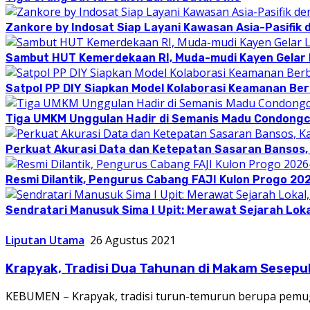
Zankore by Indosat Siap Layani Kawasan Asia-Pasifik 
Sambut HUT Kemerdekaan RI, Muda-mudi Kayen Gelar
Satpol PP DIY Siapkan Model Kolaborasi Keamanan Be
Tiga UMKM Unggulan Hadir di Semanis Madu Condong
Perkuat Akurasi Data dan Ketepatan Sasaran Bansos,
Resmi Dilantik, Pengurus Cabang FAJI Kulon Progo 20
Sendratari Manusuk Sima I Upit: Merawat Sejarah Loka
Liputan Utama
26 Agustus 2021
Krapyak, Tradisi Dua Tahunan di Makam Sesepu
KEBUMEN – Krapyak, tradisi turun-temurun berupa pemu