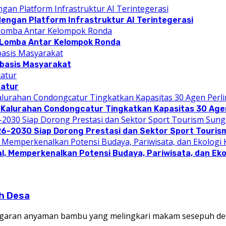
dengan Platform Infrastruktur AI Terintegerasi
 Lomba Antar Kelompok Ronda
rbasis Masyarakat
catur
 Kalurahan Condongcatur Tingkatkan Kapasitas 30 Agen
26-2030 Siap Dorong Prestasi dan Sektor Sport Touris
l, Memperkenalkan Potensi Budaya, Pariwisata, dan Eko
h Desa
garan anyaman bambu yang melingkari makam sesepuh des