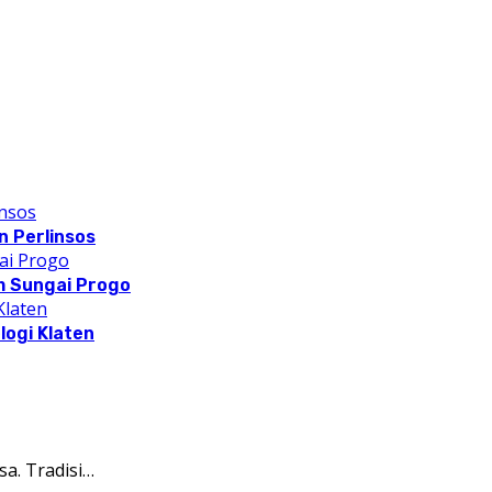
 Perlinsos
m Sungai Progo
logi Klaten
a. Tradisi…